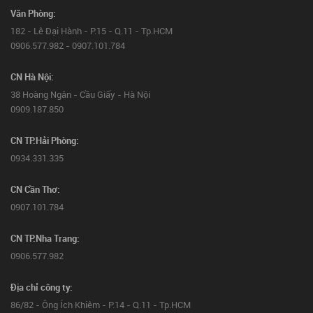
Văn Phòng:
182 - Lê Đại Hành - P.15 - Q.11 - Tp.HCM
0906.577.982 - 0907.101.784
CN Hà Nội:
38 Hoàng Ngân - Cầu Giấy - Hà Nội
0909.187.850
CN TP.Hải Phòng:
0934.331.335
CN Cần Thơ:
0907.101.784
CN TP.Nha Trang:
0906.577.982
Địa chỉ công ty:
86/82 - Ông Ích Khiêm - P.14 - Q.11 - Tp.HCM