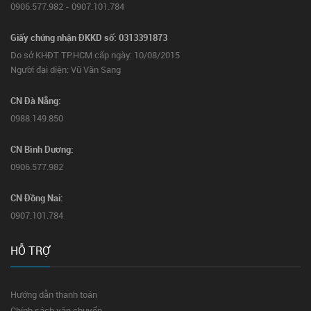
0906.577.982 - 0907.101.784
Giấy chứng nhận ĐKKD số: 0313391873
Do sở KHĐT TP.HCM cấp ngày: 10/08/2015
Người đại diện: Vũ Văn Sang
CN Đà Nẵng:
0988.149.850
CN Bình Dương:
0906.577.982
CN Đồng Nai:
0907.101.784
HỖ TRỢ
Hướng dẫn thanh toán
Chính sách vận chuyển