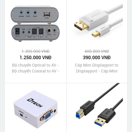
1.300.000 VNĐ
400.000 VNĐ
1.250.000 VNĐ
390.000 VNĐ
Bộ chuyển Optical to AV -
Cáp Mini Displayport to
Bộ chuyển Coaxial to AV -
Displayport - Cáp Mini
Bộ chuyển đổi Optical
Displayport sang
Coaxial sang AV âm thanh
Displayport 2M Ugreen hỗ
5.1 Dtech
trợ 4k 2k chính hãng giá rẻ