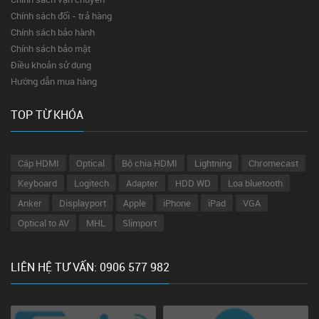
Chính sách đổi - trả hàng
Chính sách bảo hành
Chính sách bảo mật
Điều khoản sử dụng
Hướng dẫn mua hàng
TOP TỪ KHÓA
Cáp HDMI
Optical
Bộ chia HDMI
Lightning
Chromecast
Keyboard
Logitech
Adapter
HDD WD
Loa bluetooth
Anker
Displayport
Apple
iPhone
iPad
VGA
Optical to AV
MHL
Slimport
LIÊN HỆ TƯ VẤN: 0906 577 982