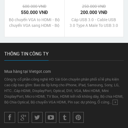
600.000 VNĐ
250.000 VNĐ
550.000 VNĐ
200.000 VNĐ
Bộ chuyển VGA to HDMI - Bộ
Cáp USB 3.0 - Cable USB
chuyển VGA sang HDMI - Bộ
3.0 Type A Male To USB 3.0
chuyển VGA ra HDMI Dtech
Type B Male Unitek - Cáp
chính hãng giá rẻ
USB 3.0 cho ổ cứng hdd gắn
ngoài giá rẻ
THÔNG TIN CÔNG TY
Mua hàng tại Vietgot.com
Công ty cổ phần công nghệ HD Sài Gòn chuyên phân phối sỉ lẻ phụ kiện
cao cấp bao gồm: Bao da ốp lưng cho iPhone, iPad, Samsung, Sony, LG,
HTC...Cáp HDMI, DisplayPort, Optical, DVI, VGA, Mini HDMI, Mini
DisplayPort, Micro HDMI, TV Box, HDMI kết nối không dây, Bộ chia HDMI,
Bộ Chia Optical, Bộ chuyển VGA HDMI, Pin sạc dự phòng, Ổ cứng...
+