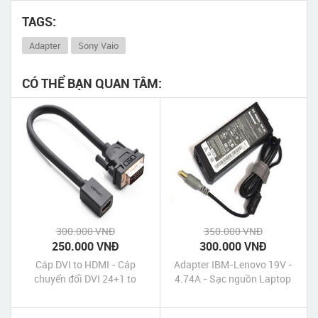
TAGS:
Adapter
Sony Vaio
CÓ THỂ BẠN QUAN TÂM:
300.000 VNĐ
350.000 VNĐ
250.000 VNĐ
300.000 VNĐ
Cáp DVI to HDMI - Cáp
Adapter IBM-Lenovo 19V -
chuyển đổi DVI 24+1 to
4.74A - Sạc nguồn Laptop
HDMI Ugreen chính hãng giá
Lenovo 19V - 4.74A
rẻ