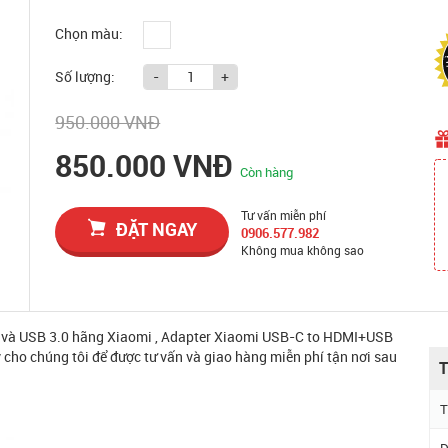
Chọn màu:
Số lượng:
-
+
950.000 VNĐ
850.000 VNĐ
Còn hàng
Tư vấn miễn phí
ĐẶT NGAY
0906.577.982
Không mua không sao
và USB 3.0 hãng Xiaomi , Adapter Xiaomi USB-C to HDMI+USB
 cho chúng tôi để được tư vấn và giao hàng miễn phí tận nơi sau
T
T