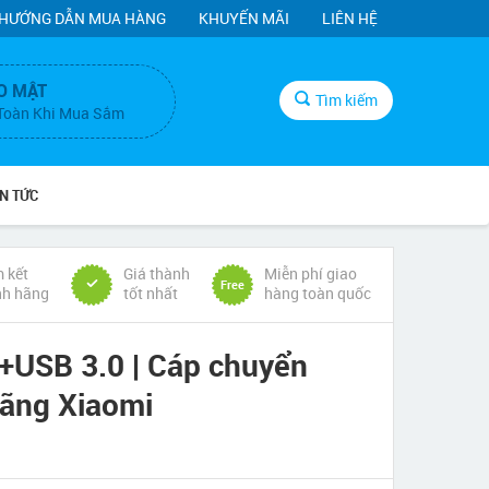
HƯỚNG DẪN MUA HÀNG
KHUYẾN MÃI
LIÊN HỆ
O MẬT
Tìm kiếm
Toàn Khi Mua Sắm
IN TỨC
 kết
Giá thành
Miễn phí giao
Free
nh hãng
tốt nhất
hàng toàn quốc
+USB 3.0 | Cáp chuyển
ãng Xiaomi