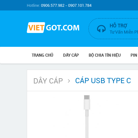
Hotline:
0906.577.982 - 0907.101.784
HỖ TRỢ
Tư Vấn Miễn P
TRANG CHỦ
DÂY CÁP
BỘ CHIA TÍN HIỆU
PIN
CÁP USB TYPE C
DÂY CÁP