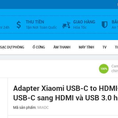
THU TIỀN
GIAO HÀNG
BẢ
hí 24h
Tận Nơi Toàn Quốc
Hỏa Tốc
An 
 SẠC DỰ PHÒNG
Ổ CỨNG
ÂM THANH
MÁY TÍNH
TV
T
Cam
100%
chí
Adapter Xiaomi USB-C to HDMI
USB-C sang HDMI và USB 3.0 h
Mã sản phẩm:
MIADC