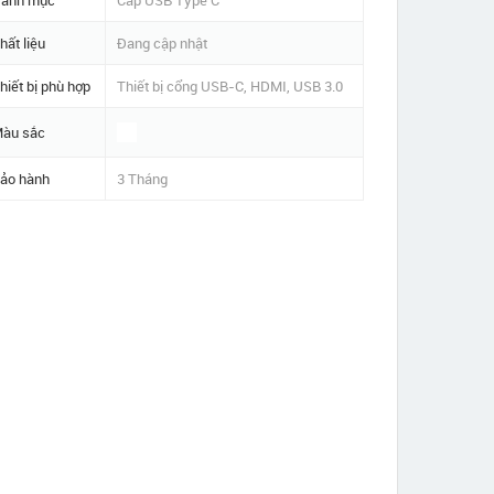
anh mục
Cáp USB Type C
hất liệu
Đang cập nhật
hiết bị phù hợp
Thiết bị cổng USB-C, HDMI, USB 3.0
àu sắc
ảo hành
3 Tháng