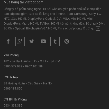
Mua hàng tại Vietgot.com
Công ty cổ phần công nghệ HD Sài Gòn chuyên phân phối sỉ lẻ phụ kiện
cao cấp bao gồm: Bao da ốp lưng cho iPhone, iPad, Samsung, Sony, LG,
HTC...Cáp HDMI, DisplayPort, Optical, DVI, VGA, Mini HDMI, Mini
DisplayPort, Micro HDMI, TV Box, HDMI kết nối không dây, Bộ chia HDMI,
Bộ Chia Optical, Bộ chuyển VGA HDMI, Pin sạc dự phòng, Ổ cứng...
+
Văn Phòng:
182 - Lê Đại Hành - P.15 - Q.11 - Tp.HCM
0906.577.982 - 0907.101.784
CN Hà Nội:
38 Hoàng Ngân - Cầu Giấy - Hà Nội
0909.187.850
CN TP.Hải Phòng:
0934.331.335