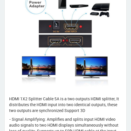
HDMI 1X2 Splitter Cable 5A is a two outputs HDMI splitter, It
distributes the HDMI input into two identical outputs, these
two outputs are synchronized Support 3D
- Signal Amplifying: Amplifies and splits input HDMI video
audio signals to two HDMI displays simultaneously without
loss of quality. Supports up to 50ft HDMI cable at the input