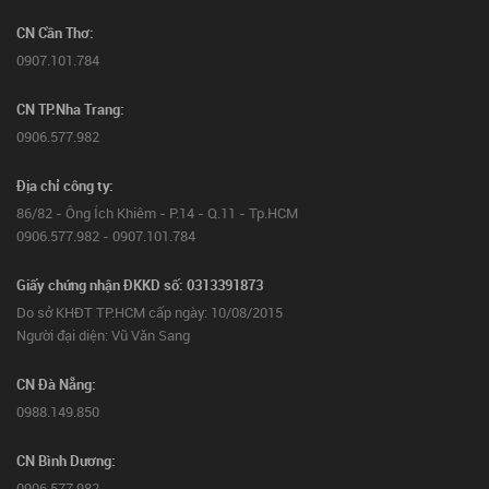
CN Cần Thơ:
0907.101.784
CN TP.Nha Trang:
0906.577.982
Địa chỉ công ty:
86/82 - Ông Ích Khiêm - P.14 - Q.11 - Tp.HCM
0906.577.982 - 0907.101.784
Giấy chứng nhận ĐKKD số: 0313391873
Do sở KHĐT TP.HCM cấp ngày: 10/08/2015
Người đại diện: Vũ Văn Sang
CN Đà Nẵng:
0988.149.850
CN Bình Dương:
0906.577.982