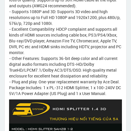
and outputs (AWG24 recommended).
- Supports 1080P and 3D: Supports 3D video and high
resolutions up to Full HD 1080P and 1920x1200, plus 480i/p,
576i/p, 720p and 1080i.
- Excellent Compatibility: HDCP complaint and supports all
kinds of HDMI sources including cable box, PS3/PS4/Xbox,
Blu-ray/DVD player, Amazon Fire TV, Chromecast, Apple TV,
DVR, PC etc and HDMI sinks including HDTV, projector and PC
monitor.
- Other Features: Supports 36-bit deep color and all current
digital audio formats including DTS-HD/Dolby
TrueHD/LPCM7.1/Dolby AC3/DTS/DSD. High quality metal
enclosure for excellent heat dissipation and reliability.
- Plug and play. One-year replacement warranty by Ace Deal.
Package Includes: 1 x PL-312 HDMI Splitter, 1 x 100-240V DC
5V/1A Power Adapter (US Plug) and 1 x User Manual.