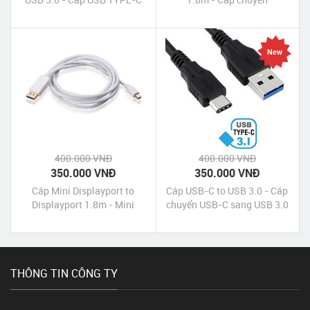
sang 4 cổng USB 3.0 - Hub
Displayport sang VGA 1.8m
USB-C to 4-Port USB 3.0
Unitek chính hãng giá rẻ
Anker
New
400.000 VNĐ
400.000 VNĐ
350.000 VNĐ
350.000 VNĐ
Cáp Mini Displayport to
Cáp USB-C to USB 3.0 - Cáp
Displayport 1.8m - Mini
chuyển USB-C sang USB 3.0
Displayport sang
- USB 3.1 Type C to USB 3.0
Displayport chính hãng
THÔNG TIN CÔNG TY