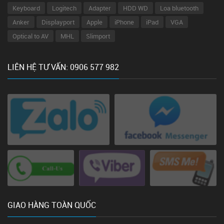
Keyboard
Logitech
Adapter
HDD WD
Loa bluetooth
Anker
Displayport
Apple
iPhone
iPad
VGA
Optical to AV
MHL
Slimport
LIÊN HỆ TƯ VẤN: 0906 577 982
GIAO HÀNG TOÀN QUỐC