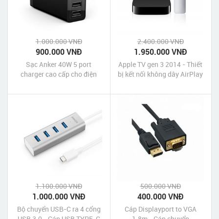
1.000.000 VNĐ
2.400.000 VNĐ
900.000 VNĐ
1.950.000 VNĐ
Sạc Anker 40W 5 port
Apple TV gen 3 2014 - Thiết
charger cao cấp cho điện
bị kết nối không dây AirPlay
thoại máy tính bảng
iPhone iPad với tivi máy
chiếu
1.100.000 VNĐ
500.000 VNĐ
1.000.000 VNĐ
400.000 VNĐ
Bộ chuyển USB-C ra 4 cổng
Cáp Displayport to VGA
USB 3.0 - Cáp USB TYPE-C
1.8m - Cáp chuyển