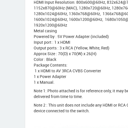
HDMI Input Resolution: 800x600@60Hz, 832x624
1152x870@60Hz (MAC), 1280x720@60Hz, 1280x7
1280x1024@60Hz, 1360x768@60Hz, 1366x768@60
1600x1024@60Hz, 1600x1200@60Hz, 1680x1050@
1920x1200@60Hz
Metal casing
Powered by : 5V Power Adapter (included)
Input port : 1 x HDMI
Output ports : 3 x RCA (Yellow, White, Red)
Approx Size : 70(D) x 70(W) x 26(H)
Color : Black
Package Contents:
1 x HDMI to AV 3RCA CVBS Converter
1 x Power Adapter
1 x Manual.
Note 1: Photo attached is for reference only, it may b
delivered from time to time.
Note 2 : This unit does not include any HDMI or RCA
device connected to the switch.