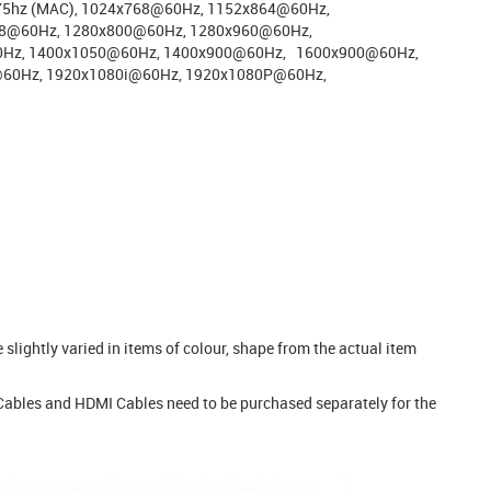
@75hz (MAC), 1024x768@60Hz, 1152x864@60Hz,
68@60Hz, 1280x800@60Hz, 1280x960@60Hz,
Hz, 1400x1050@60Hz, 1400x900@60Hz, 1600x900@60Hz,
60Hz, 1920x1080i@60Hz, 1920x1080P@60Hz,
e slightly varied in items of colour, shape from the actual item
 Cables and HDMI Cables need to be purchased separately for the