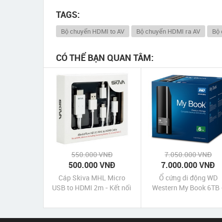
TAGS:
Bộ chuyển HDMI to AV
Bộ chuyển HDMI ra AV
Bộ 
CÓ THỂ BẠN QUAN TÂM:
550.000 VNĐ
7.050.000 VNĐ
500.000 VNĐ
7.000.000 VNĐ
Cáp Skiva MHL Micro
Ổ cứng di động WD
USB to HDMI 2m - Kết nối
Western My Book 6TB 
điện thoại với Tivi máy
HDD WD Western My Bo
chiếu
6TB