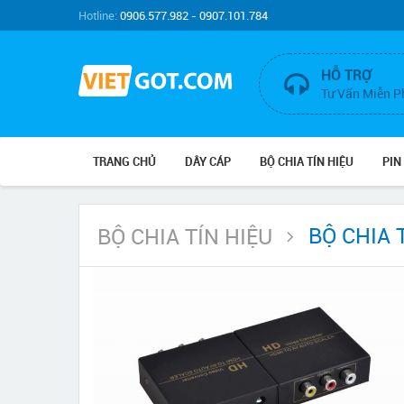
Hotline:
0906.577.982 - 0907.101.784
HỖ TRỢ
Tư Vấn Miễn P
TRANG CHỦ
DÂY CÁP
BỘ CHIA TÍN HIỆU
PIN
BỘ CHIA 
BỘ CHIA TÍN HIỆU