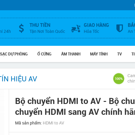
THU TIỀN
GIAO HÀNG
BẢ
hí 24h
Tận Nơi Toàn Quốc
Hỏa Tốc
An 
 SẠC DỰ PHÒNG
Ổ CỨNG
ÂM THANH
MÁY TÍNH
TV
T
Cam
TÍN HIỆU AV
100%
chí
Bộ chuyển HDMI to AV - Bộ chu
chuyển HDMI sang AV chính hãn
Mã sản phẩm:
HDMI to AV