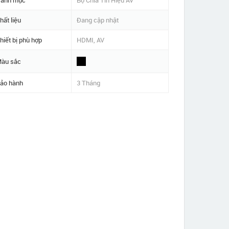
anh mục
Bộ Chia Tín Hiệu AV
hất liệu
Đang cập nhật
hiết bị phù hợp
HDMI, AV
àu sắc
ảo hành
3 Tháng