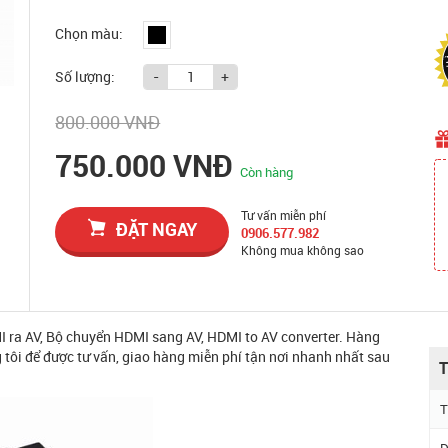
Chọn màu:
Số lượng:
-
+
800.000 VNĐ
750.000 VNĐ
Còn hàng
Tư vấn miễn phí
ĐẶT NGAY
0906.577.982
Không mua không sao
 ra AV, Bộ chuyển HDMI sang AV, HDMI to AV converter. Hàng
 tôi để được tư vấn, giao hàng miễn phí tận nơi nhanh nhất sau
T
T