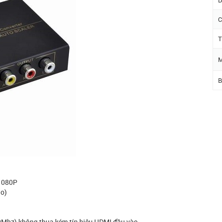
D
C
T
M
B
 1080P
io)
50Mhz) không thua kém tín hiệu HDMI đầu vào