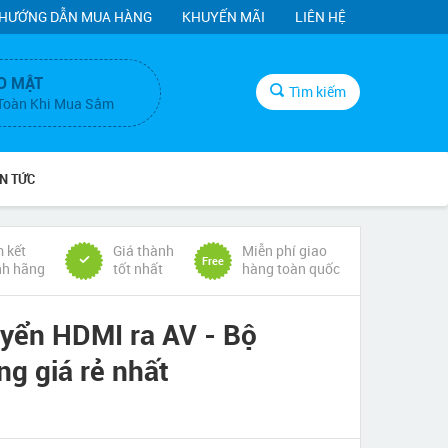
HƯỚNG DẪN MUA HÀNG
KHUYẾN MÃI
LIÊN HỆ
O MẬT
Tìm kiếm
Toàn Khi Mua Sắm
IN TỨC
 kết
Giá thành
Miễn phí giao
Free
nh hãng
tốt nhất
hàng toàn quốc
yển HDMI ra AV - Bộ
g giá rẻ nhất