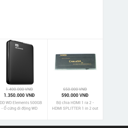
1.400.000 VNĐ
650.000 VNĐ
1.350.000 VNĐ
590.000 VNĐ
DD WD Elements 500GB
Bộ chia HDMI 1 ra 2 -
- Ổ cứng di động WD
HDMI SPLITTER 1 in 2 out
0GB - Ổ cứng gắn ngoài
- Cable 5A
western 500Gb