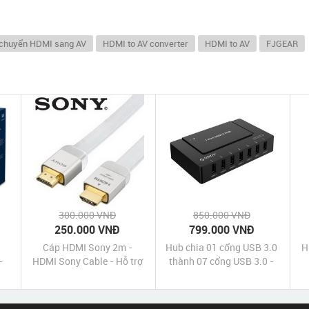
chuyển HDMI sang AV
HDMI to AV converter
HDMI to AV
FJGEAR
300.000 VNĐ
850.000 VNĐ
250.000 VNĐ
799.000 VNĐ
Cáp HDMI Sony 2m -
Hub chia 01 cổng USB 3.0
H
-
HDMI Sony Cable - Hỗ trợ
thành 07 cổng USB 3.0 -
ok
1080p 3D 2k 4k chính
Orico H9978-U3
50
hãng giá rẻ nhất