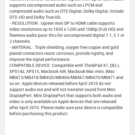
supports uncompressed audio such as LPCM and
compressed audio such as DTS Digital, Dolby Digital, include
DTS-HD and Dolby True HD.
- RESOLUTION : Ugreen mini DP to HDMI cable supports
video resolutions up to 1920 x 1200 and 1080p (Full HD) and
flawless audio pass-thru for uncompressed digital 7.1, 5.1 or
2 channels.
- MATERIAL : Triple shielding, oxygen free copper and gold
plated connectors resist corrosion, provide rigidity, and
improve the signal performance.
COMPATIBLE DEVICE: Compatible with ThinkPad X1, DELL
XPS14z, XPS15, Macbook AIR, Macbook Mac mini, iMac
MB413/MB418/MB420/MB466/MB467/MB470/MB471 and
so on. Apple devices released before April 2010 do not
support audio out and will not transmit sound from Mini
DisplayPort. Mini DisplayPort that supports both audio and
video is only available on Apple devices that are released
after April 2010. Please make sure your device is compatible
before purchasing this product.