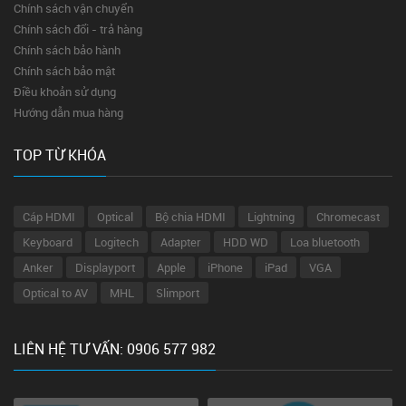
Chính sách vận chuyển
Chính sách đổi - trả hàng
Chính sách bảo hành
Chính sách bảo mật
Điều khoản sử dụng
Hướng dẫn mua hàng
TOP TỪ KHÓA
Cáp HDMI
Optical
Bộ chia HDMI
Lightning
Chromecast
Keyboard
Logitech
Adapter
HDD WD
Loa bluetooth
Anker
Displayport
Apple
iPhone
iPad
VGA
Optical to AV
MHL
Slimport
LIÊN HỆ TƯ VẤN: 0906 577 982