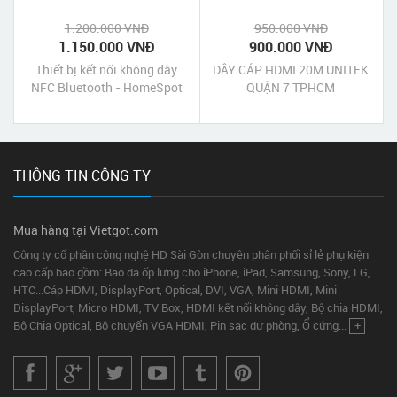
1.200.000 VNĐ
950.000 VNĐ
1.150.000 VNĐ
900.000 VNĐ
Thiết bị kết nối không dây
DÂY CÁP HDMI 20M UNITEK
NFC Bluetooth - HomeSpot
QUẬN 7 TPHCM
NFC-Enabled Bluetooth
Audio Receiver
THÔNG TIN CÔNG TY
Mua hàng tại Vietgot.com
Công ty cổ phần công nghệ HD Sài Gòn chuyên phân phối sỉ lẻ phụ kiện
cao cấp bao gồm: Bao da ốp lưng cho iPhone, iPad, Samsung, Sony, LG,
HTC...Cáp HDMI, DisplayPort, Optical, DVI, VGA, Mini HDMI, Mini
DisplayPort, Micro HDMI, TV Box, HDMI kết nối không dây, Bộ chia HDMI,
Bộ Chia Optical, Bộ chuyển VGA HDMI, Pin sạc dự phòng, Ổ cứng...
+