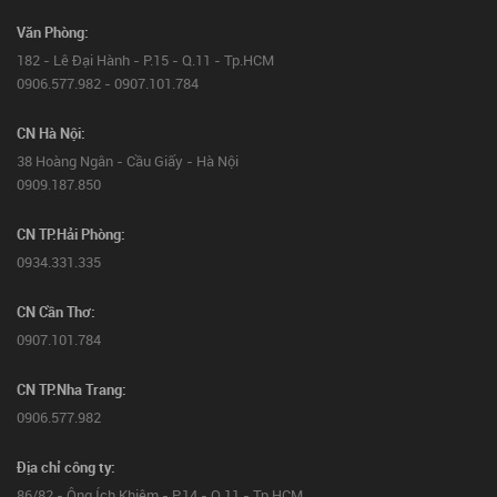
Văn Phòng:
182 - Lê Đại Hành - P.15 - Q.11 - Tp.HCM
0906.577.982 - 0907.101.784
CN Hà Nội:
38 Hoàng Ngân - Cầu Giấy - Hà Nội
0909.187.850
CN TP.Hải Phòng:
0934.331.335
CN Cần Thơ:
0907.101.784
CN TP.Nha Trang:
0906.577.982
Địa chỉ công ty:
86/82 - Ông Ích Khiêm - P.14 - Q.11 - Tp.HCM