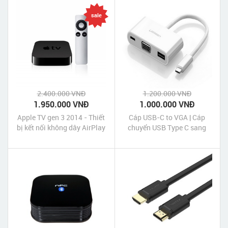
sale
2.400.000 VNĐ
1.200.000 VNĐ
1.950.000 VNĐ
1.000.000 VNĐ
Apple TV gen 3 2014 - Thiết
Cáp USB-C to VGA | Cáp
bị kết nối không dây AirPlay
chuyển USB Type C sang
iPhone iPad với tivi máy
VGA và USB UGreen
chiếu