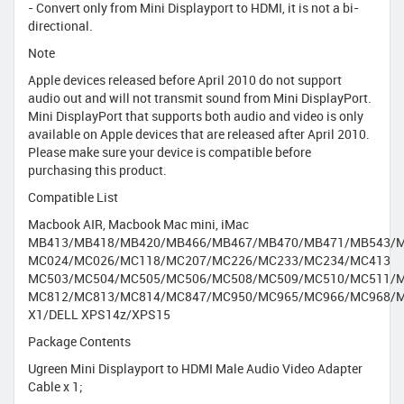
- Convert only from Mini Displayport to HDMI, it is not a bi-
directional.
Note
Apple devices released before April 2010 do not support
audio out and will not transmit sound from Mini DisplayPort.
Mini DisplayPort that supports both audio and video is only
available on Apple devices that are released after April 2010.
Please make sure your device is compatible before
purchasing this product.
Compatible List
Macbook AIR, Macbook Mac mini, iMac
MB413/MB418/MB420/MB466/MB467/MB470/MB471/MB543/M
MC024/MC026/MC118/MC207/MC226/MC233/MC234/MC413
MC503/MC504/MC505/MC506/MC508/MC509/MC510/MC511/M
MC812/MC813/MC814/MC847/MC950/MC965/MC966/MC968/M
X1/DELL XPS14z/XPS15
Package Contents
Ugreen Mini Displayport to HDMI Male Audio Video Adapter
Cable x 1;