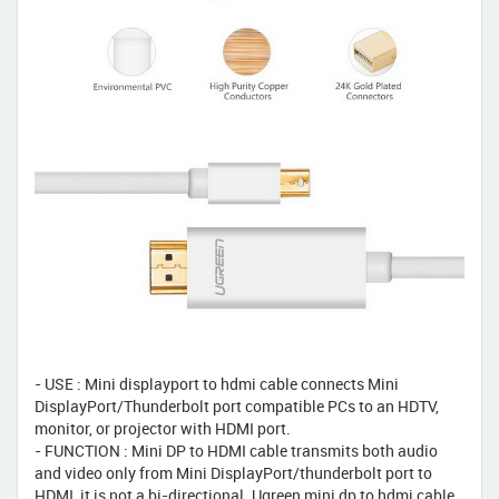
- USE : Mini displayport to hdmi cable connects Mini
DisplayPort/Thunderbolt port compatible PCs to an HDTV,
monitor, or projector with HDMI port.
- FUNCTION : Mini DP to HDMI cable transmits both audio
and video only from Mini DisplayPort/thunderbolt port to
HDMI, it is not a bi-directional. Ugreen mini dp to hdmi cable