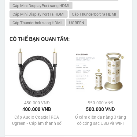
Cáp Mini DisplayPort sang HDMI
Cáp Mini DisplayPort ra HDMI
Cáp Thunderbolt ra HDMI
Cáp Thunderbolt sang HDMI
UGREEN
CÓ THỂ BẠN QUAN TÂM:
450.000 VNĐ
550.000 VNĐ
400.000 VNĐ
500.000 VNĐ
Cáp Audio Coaxial RCA
Ổ cắm điện đa năng 3 tầng
Ugreen - Cáp âm thanh số
có cổng sạc USB và WiFi
Coaxial 3m Ugreen chính
chính hãng giá rẻ
hãng giá rẻ nhất