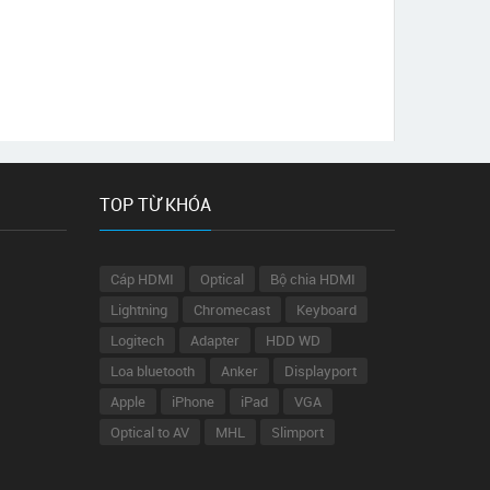
TOP TỪ KHÓA
Cáp HDMI
Optical
Bộ chia HDMI
Lightning
Chromecast
Keyboard
Logitech
Adapter
HDD WD
Loa bluetooth
Anker
Displayport
Apple
iPhone
iPad
VGA
Optical to AV
MHL
Slimport