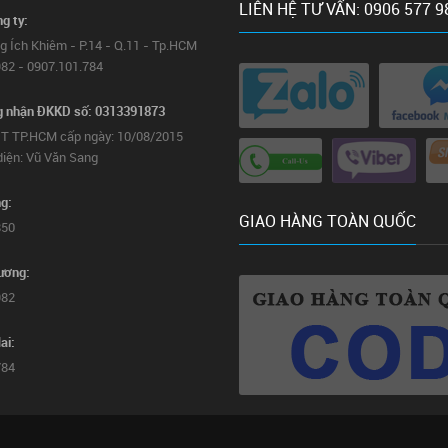
LIÊN HỆ TƯ VẤN: 0906 577 9
ng ty:
g Ích Khiêm - P.14 - Q.11 - Tp.HCM
82 - 0907.101.784
g nhận ĐKKD số: 0313391873
T TP.HCM cấp ngày: 10/08/2015
diện: Vũ Văn Sang
g:
GIAO HÀNG TOÀN QUỐC
850
ương:
982
ai:
784