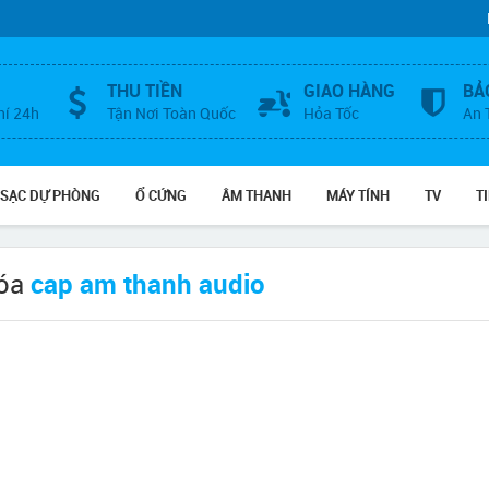
THU TIỀN
GIAO HÀNG
BẢ
hí 24h
Tận Nơi Toàn Quốc
Hỏa Tốc
An 
 SẠC DỰ PHÒNG
Ổ CỨNG
ÂM THANH
MÁY TÍNH
TV
T
hóa
cap am thanh audio