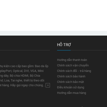
HỖ TRỢ
Hướng dẫn thanh toán
Chính sách vận chuyển
phụ kiện cao cấp bao gồm: Bao da ốp
layPort, Optical, DVI, VGA, Mini
Chính sách đổi - trả hàng
ng dây, Bộ chia HDMI, Bộ Chia
Chính sách bảo hành
 Loa, Tai nghe, thiết bị theo dõi
Chính sách bảo mật
ặt hàng. Hãy gọi ngay cho chúng...
+
Điều khoản sử dụng
Hướng dẫn mua hàng