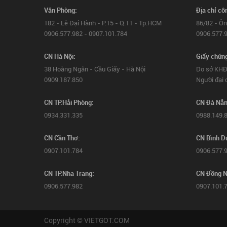
Văn Phòng:
Địa chỉ cô
182 - Lê Đại Hành - P.15 - Q.11 - Tp.HCM
86/82 - Ôn
0906.577.982 - 0907.101.784
0906.577.9
CN Hà Nội:
Giấy chứn
38 Hoàng Ngân - Cầu Giấy - Hà Nội
Do sở KHĐ
0909.187.850
Người đại 
CN TP.Hải Phòng:
CN Đà Nẵn
0934.331.335
0988.149.
CN Cần Thơ:
CN Bình D
0907.101.784
0906.577.
CN TP.Nha Trang:
CN Đồng N
0906.577.982
0907.101.
Copyright © VIETGOT.COM