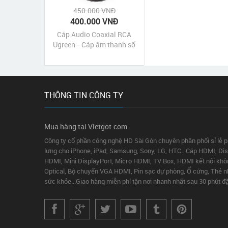
450.000 VNĐ
400.000 VNĐ
Cáp Audio Coaxial RCA
Ugreen - Cáp âm thanh số
Coaxial 3m Ugreen chính
hãng giá rẻ nhất
THÔNG TIN CÔNG TY
Mua hàng tại Vietgot.com
Công ty cổ phần công nghệ HD Sài Gòn chuyên phân phối sỉ lẻ 
lưng cho iPhone, iPad, Samsung, Sony, LG, HTC...Cáp HDMI, Disp
HDMI, Mini DisplayPort, Micro HDMI, TV Box, HDMI kết nối khô
Optical, Bộ chuyển VGA HDMI, Pin sạc dự phòng, Ổ cứng, Thẻ nhớ,
sức khỏe...Giao hàng miễn phí tận nơi nhanh nhất sau 30 phút đ