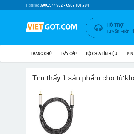
Hotline:
0906.577.982 - 0907.101.784
HỖ TRỢ
Tư Vấn Miễn P
TRANG CHỦ
DÂY CÁP
BỘ CHIA TÍN HIỆU
PIN
Tìm thấy 1 sản phẩm cho từ k