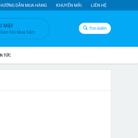
HƯỚNG DẪN MUA HÀNG
KHUYẾN MÃI
LIÊN HỆ
O MẬT
Tìm kiếm
Toàn Khi Mua Sắm
IN TỨC