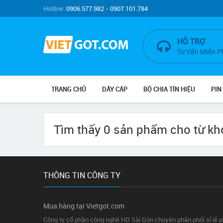
Hotline:
0906.577.982 - 0907.101.784
HỖ TRỢ
Tư Vấn Miễn P
TRANG CHỦ
DÂY CÁP
BỘ CHIA TÍN HIỆU
PIN
Tìm thấy 0 sản phẩm cho từ k
THÔNG TIN CÔNG TY
Mua hàng tại Vietgot.com
Công ty cổ phần công nghệ HD Sài Gòn chuyên phân phối sỉ lẻ 