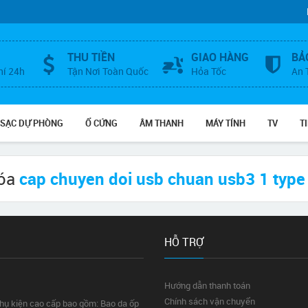
THU TIỀN
GIAO HÀNG
BẢ
hí 24h
Tận Nơi Toàn Quốc
Hỏa Tốc
An 
 SẠC DỰ PHÒNG
Ổ CỨNG
ÂM THANH
MÁY TÍNH
TV
T
hóa
cap chuyen doi usb chuan usb3 1 type
HỖ TRỢ
Hướng dẫn thanh toán
Chính sách vận chuyển
phụ kiện cao cấp bao gồm: Bao da ốp