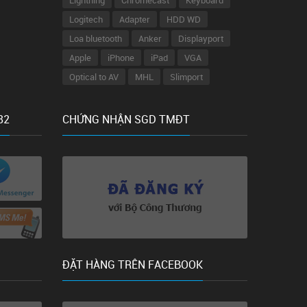
Lightning
Chromecast
Keyboard
Logitech
Adapter
HDD WD
Loa bluetooth
Anker
Displayport
Apple
iPhone
iPad
VGA
Optical to AV
MHL
Slimport
82
CHỨNG NHẬN SGD TMĐT
ĐẶT HÀNG TRÊN FACEBOOK