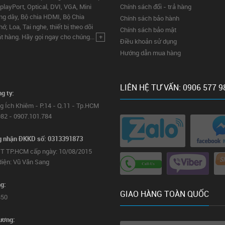
layPort, Optical, DVI, VGA, Mini
Chính sách đổi - trả hàng
ng dây, Bộ chia HDMI, Bộ Chia
Chính sách bảo hành
 Loa, Tai nghe, thiết bị theo dõi
Chính sách bảo mật
ặt hàng. Hãy gọi ngay cho chúng...
+
Điều khoản sử dụng
Hướng dẫn mua hàng
LIÊN HỆ TƯ VẤN: 0906 577 9
ng ty:
g Ích Khiêm - P.14 - Q.11 - Tp.HCM
82 - 0907.101.784
g nhận ĐKKD số: 0313391873
T TP.HCM cấp ngày: 10/08/2015
diện: Vũ Văn Sang
g:
GIAO HÀNG TOÀN QUỐC
850
ương: