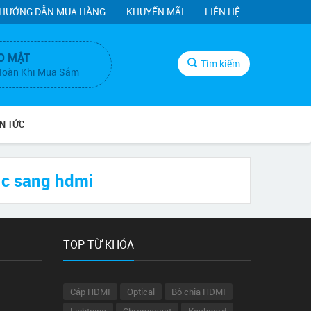
HƯỚNG DẪN MUA HÀNG
KHUYẾN MÃI
LIÊN HỆ
O MẬT
Tìm kiếm
Toàn Khi Mua Sắm
IN TỨC
 c sang hdmi
TOP TỪ KHÓA
Cáp HDMI
Optical
Bộ chia HDMI