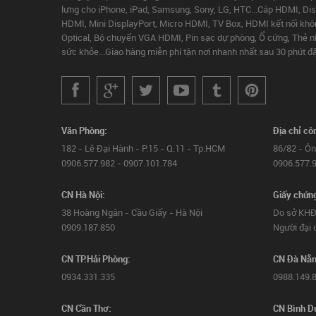
lưng cho iPhone, iPad, Samsung, Sony, LG, HTC...Cáp HDMI, Disp
HDMI, Mini DisplayPort, Micro HDMI, TV Box, HDMI kết nối khô
Optical, Bộ chuyển VGA HDMI, Pin sạc dự phòng, Ổ cứng, Thẻ nhớ,
sức khỏe...Giao hàng miễn phí tận nơi nhanh nhất sau 30 phút đ
Văn Phòng:
Địa chỉ cô
182 - Lê Đại Hành - P.15 - Q.11 - Tp.HCM
86/82 - Ôn
0906.577.982 - 0907.101.784
0906.577.9
CN Hà Nội:
Giấy chứn
38 Hoàng Ngân - Cầu Giấy - Hà Nội
Do sở KHĐ
0909.187.850
Người đại 
CN TP.Hải Phòng:
CN Đà Nẵn
0934.331.335
0988.149.
CN Cần Thơ:
CN Bình D