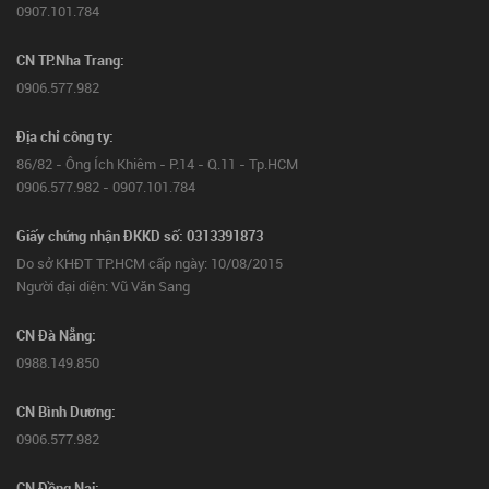
0907.101.784
CN TP.Nha Trang:
0906.577.982
Địa chỉ công ty:
86/82 - Ông Ích Khiêm - P.14 - Q.11 - Tp.HCM
0906.577.982 - 0907.101.784
Giấy chứng nhận ĐKKD số: 0313391873
Do sở KHĐT TP.HCM cấp ngày: 10/08/2015
Người đại diện: Vũ Văn Sang
CN Đà Nẵng:
0988.149.850
CN Bình Dương:
0906.577.982
CN Đồng Nai: