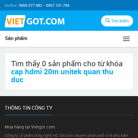
Hotline:
0906.577.982 - 0907.101.784
Tìm kiếm
Sản phẩm
Toggl
navig
Tìm thấy 0 sản phẩm cho từ khóa
cap hdmi 20m unitek quan thu
duc
THÔNG TIN CÔNG TY
Mua hàng tại Vietgot.com
Công ty cổ phần công nghệ HD Sài Gòn chuyên phân phối sỉ lẻ phụ kiện