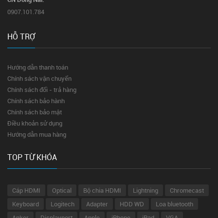
0907.101.784
HỖ TRỢ
Hướng dẫn thanh toán
Chính sách vận chuyển
Chính sách đổi - trả hàng
Chính sách bảo hành
Chính sách bảo mật
Điều khoản sử dụng
Hướng dẫn mua hàng
TOP TỪ KHÓA
Cáp HDMI
Optical
Bộ chia HDMI
Lightning
Chromecast
Keyboard
Logitech
Adapter
HDD WD
Loa bluetooth
Anker
Displayport
Apple
iPhone
iPad
VGA