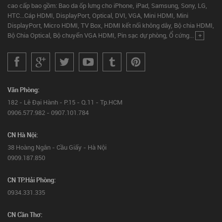
cao cấp bao gồm: Bao da ốp lưng cho iPhone, iPad, Samsung, Sony, LG,
HTC...Cáp HDMI, DisplayPort, Optical, DVI, VGA, Mini HDMI, Mini
DisplayPort, Micro HDMI, TV Box, HDMI kết nối không dây, Bộ chia HDMI,
Bộ Chia Optical, Bộ chuyển VGA HDMI, Pin sạc dự phòng, Ổ cứng...
+
Văn Phòng:
182 - Lê Đại Hành - P.15 - Q.11 - Tp.HCM
0906.577.982 - 0907.101.784
CN Hà Nội:
38 Hoàng Ngân - Cầu Giấy - Hà Nội
0909.187.850
CN TP.Hải Phòng:
0934.331.335
CN Cần Thơ: