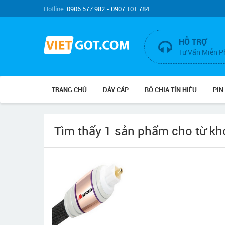
Hotline:
0906.577.982 - 0907.101.784
HỖ TRỢ
Tư Vấn Miễn P
TRANG CHỦ
DÂY CÁP
BỘ CHIA TÍN HIỆU
PIN
Tìm thấy 1 sản phẩm cho từ k