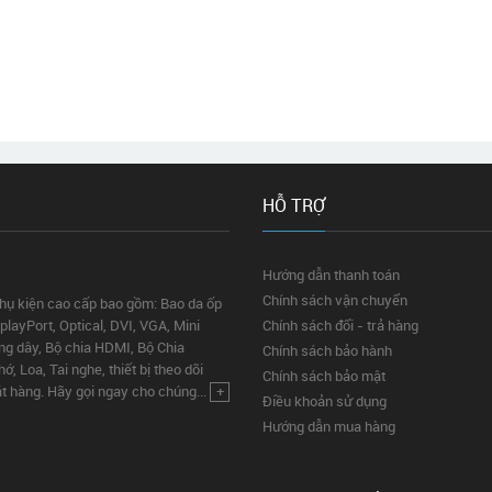
HỖ TRỢ
Hướng dẫn thanh toán
Chính sách vận chuyển
phụ kiện cao cấp bao gồm: Bao da ốp
layPort, Optical, DVI, VGA, Mini
Chính sách đổi - trả hàng
ng dây, Bộ chia HDMI, Bộ Chia
Chính sách bảo hành
 Loa, Tai nghe, thiết bị theo dõi
Chính sách bảo mật
ặt hàng. Hãy gọi ngay cho chúng...
+
Điều khoản sử dụng
Hướng dẫn mua hàng