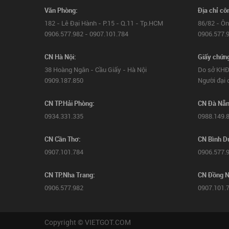
Văn Phòng:
Địa chỉ cô
182 - Lê Đại Hành - P.15 - Q.11 - Tp.HCM
86/82 - Ôn
0906.577.982 - 0907.101.784
0906.577.9
CN Hà Nội:
Giấy chứn
38 Hoàng Ngân - Cầu Giấy - Hà Nội
Do sở KHĐ
0909.187.850
Người đại 
CN TP.Hải Phòng:
CN Đà Nẵn
0934.331.335
0988.149.
CN Cần Thơ:
CN Bình D
0907.101.784
0906.577.
CN TP.Nha Trang:
CN Đồng N
0906.577.982
0907.101.
Copyright © VIETGOT.COM