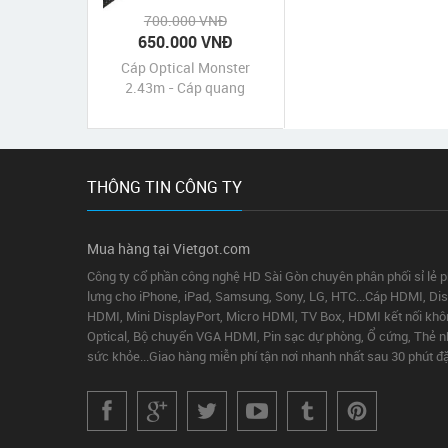
700.000 VNĐ
650.000 VNĐ
Cáp Optical Monster
2.43m - Cáp quang
Optical Monster Cable
M1000 2.43m cao cấp
THÔNG TIN CÔNG TY
Mua hàng tại Vietgot.com
Công ty cổ phần công nghệ HD Sài Gòn chuyên phân phối sỉ lẻ 
lưng cho iPhone, iPad, Samsung, Sony, LG, HTC...Cáp HDMI, Disp
HDMI, Mini DisplayPort, Micro HDMI, TV Box, HDMI kết nối khô
Optical, Bộ chuyển VGA HDMI, Pin sạc dự phòng, Ổ cứng, Thẻ nhớ,
sức khỏe...Giao hàng miễn phí tận nơi nhanh nhất sau 30 phút đ