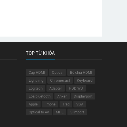
TOP TỪ KHÓA
Cáp HDMI
Optical
Bộ chia HDMI
Lightning
Chromecast
Keyboard
Logitech
Adapter
HDD WD
Loa bluetooth
Anker
Displayport
Apple
iPhone
iPad
VGA
Optical to AV
MHL
Slimport