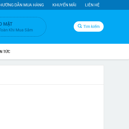
HƯỚNG DẪN MUA HÀNG
KHUYẾN MÃI
LIÊN HỆ
O MẬT
Tìm kiếm
Toàn Khi Mua Sắm
IN TỨC