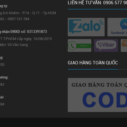
LIÊN HỆ TƯ VẤN: 0906 577 9
ng ty:
g Ích Khiêm - P.14 - Q.11 - Tp.HCM
82 - 0907.101.784
g nhận ĐKKD số: 0313391873
T TP.HCM cấp ngày: 10/08/2015
diện: Vũ Văn Sang
g:
GIAO HÀNG TOÀN QUỐC
850
ương:
982
ai:
784