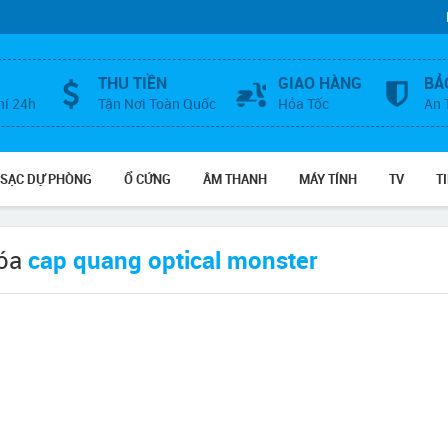
THU TIỀN
GIAO HÀNG
BẢ
hí 24h
Tận Nơi Toàn Quốc
Hỏa Tốc
An 
 SẠC DỰ PHÒNG
Ổ CỨNG
ÂM THANH
MÁY TÍNH
TV
T
hóa
cap quang optical monster