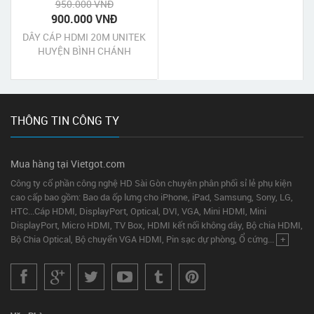
950.000 VNĐ
900.000 VNĐ
DÂY CÁP HDMI 20M UNITEK
HUYỆN BÌNH CHÁNH
TPHCM
THÔNG TIN CÔNG TY
Mua hàng tại Vietgot.com
Công ty cổ phần công nghệ HD Sài Gòn chuyên phân phối sỉ lẻ phụ kiện
cao cấp bao gồm: Bao da ốp lưng cho iPhone, iPad, Samsung, Sony, LG,
HTC...Cáp HDMI, DisplayPort, Optical, DVI, VGA, Mini HDMI, Mini
DisplayPort, Micro HDMI, TV Box, HDMI kết nối không dây, Bộ chia HDMI,
Bộ Chia Optical, Bộ chuyển VGA HDMI, Pin sạc dự phòng, Ổ cứng...
+