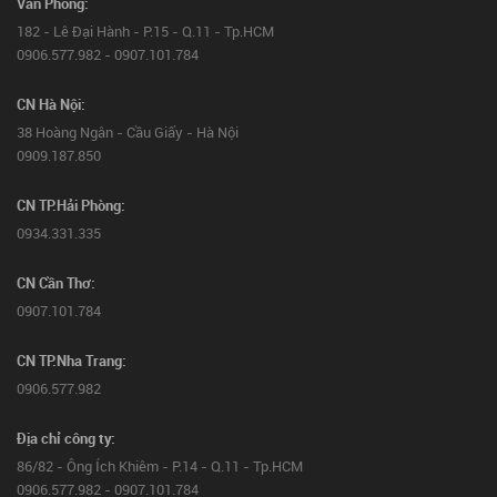
Văn Phòng:
182 - Lê Đại Hành - P.15 - Q.11 - Tp.HCM
0906.577.982 - 0907.101.784
CN Hà Nội:
38 Hoàng Ngân - Cầu Giấy - Hà Nội
0909.187.850
CN TP.Hải Phòng:
0934.331.335
CN Cần Thơ:
0907.101.784
CN TP.Nha Trang:
0906.577.982
Địa chỉ công ty:
86/82 - Ông Ích Khiêm - P.14 - Q.11 - Tp.HCM
0906.577.982 - 0907.101.784