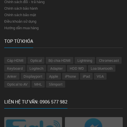
Chính sách đổi - trả hàng
Chính sách bảo hành
Chính sách bảo mật
Điều khoản sử dụng
Hướng dẫn mua hàng
TOP TỪ KHÓA
Cáp HDMI
Optical
Bộ chia HDMI
Lightning
Chromecast
Keyboard
Logitech
Adapter
HDD WD
Loa bluetooth
Anker
Displayport
Apple
iPhone
iPad
VGA
Optical to AV
MHL
Slimport
LIÊN HỆ TƯ VẤN: 0906 577 982