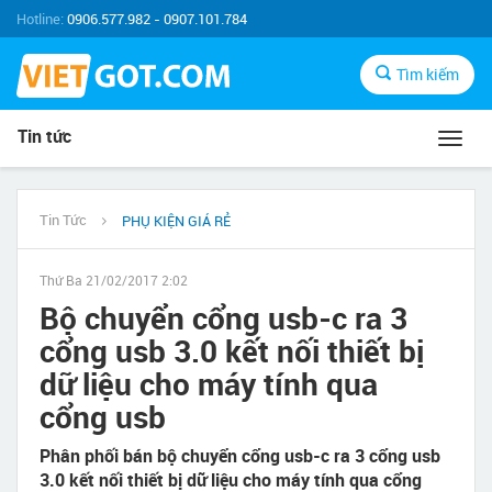
Hotline:
0906.577.982 - 0907.101.784
Tìm kiếm
Tin tức
Toggl
navig
Tin Tức
PHỤ KIỆN GIÁ RẺ
Thứ Ba 21/02/2017 2:02
Bộ chuyển cổng usb-c ra 3
cổng usb 3.0 kết nối thiết bị
dữ liệu cho máy tính qua
cổng usb
Phân phối bán bộ chuyển cổng usb-c ra 3 cổng usb
3.0 kết nối thiết bị dữ liệu cho máy tính qua cổng