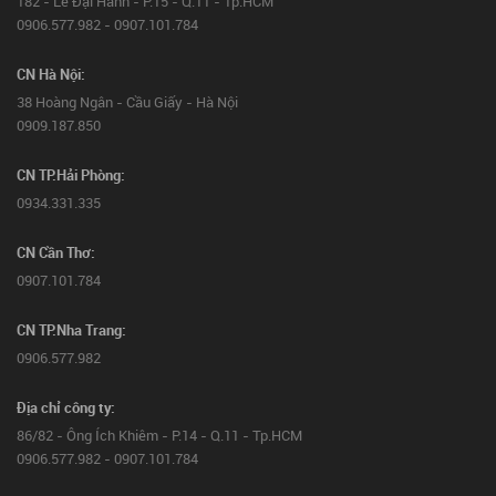
182 - Lê Đại Hành - P.15 - Q.11 - Tp.HCM
0906.577.982 - 0907.101.784
CN Hà Nội:
38 Hoàng Ngân - Cầu Giấy - Hà Nội
0909.187.850
CN TP.Hải Phòng:
0934.331.335
CN Cần Thơ:
0907.101.784
CN TP.Nha Trang:
0906.577.982
Địa chỉ công ty:
86/82 - Ông Ích Khiêm - P.14 - Q.11 - Tp.HCM
0906.577.982 - 0907.101.784