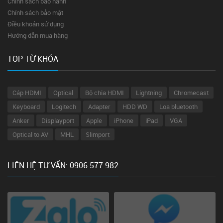
Chính sách bảo hành
Chính sách bảo mật
Điều khoản sử dụng
Hướng dẫn mua hàng
TOP TỪ KHÓA
Cáp HDMI
Optical
Bộ chia HDMI
Lightning
Chromecast
Keyboard
Logitech
Adapter
HDD WD
Loa bluetooth
Anker
Displayport
Apple
iPhone
iPad
VGA
Optical to AV
MHL
Slimport
LIÊN HỆ TƯ VẤN: 0906 577 982