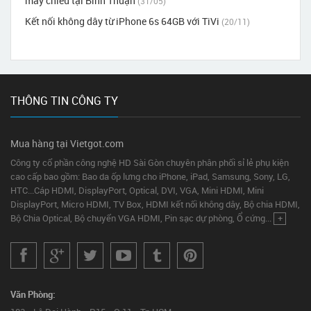
máy chiếu tại Bình Thuận
(31/05)
Kết nối không dây từ iPhone 6s 64GB với TiVi
(20/11)
THÔNG TIN CÔNG TY
Mua hàng tại Vietgot.com
Công ty cổ phần công nghệ HD Sài Gòn chuyên phân phối sỉ lẻ phụ kiện
cao cấp bao gồm: Bao da ốp lưng cho iPhone, iPad, Samsung, Sony, LG,
HTC...Cáp HDMI, DisplayPort, Optical, DVI, VGA, Mini HDMI, Mini
DisplayPort, Micro HDMI, TV Box, HDMI kết nối không dây, Bộ chia HDMI,
Bộ Chia Optical, Bộ chuyển VGA HDMI, Pin sạc dự phòng, Ổ cứng...
+
Văn Phòng: