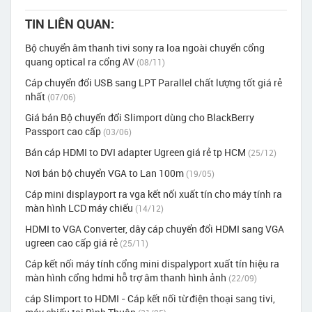
TIN LIÊN QUAN:
Bộ chuyển âm thanh tivi sony ra loa ngoài chuyển cổng
quang optical ra cổng AV
(08/11)
Cáp chuyển đổi USB sang LPT Parallel chất lượng tốt giá rẻ
nhất
(07/06)
Giá bán Bộ chuyển đổi Slimport dùng cho BlackBerry
Passport cao cấp
(03/06)
Bán cáp HDMI to DVI adapter Ugreen giá rẻ tp HCM
(25/12)
Nơi bán bộ chuyển VGA to Lan 100m
(19/05)
Cáp mini displayport ra vga kết nối xuất tín cho máy tính ra
màn hình LCD máy chiếu
(14/12)
HDMI to VGA Converter, dây cáp chuyển đổi HDMI sang VGA
ugreen cao cấp giá rẻ
(25/11)
Cáp kết nối máy tính cổng mini dispalyport xuất tín hiệu ra
màn hình cổng hdmi hỗ trợ âm thanh hình ảnh
(22/09)
cáp Slimport to HDMI - Cáp kết nối từ điện thoại sang tivi,