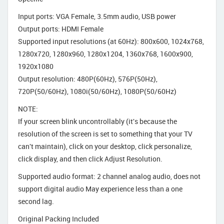
Input ports: VGA Female, 3.5mm audio, USB power
Output ports: HDMI Female
Supported input resolutions (at 60Hz): 800x600, 1024x768,
1280x720, 1280x960, 1280x1204, 1360x768, 1600x900,
1920x1080
Output resolution: 480P(60Hz), 576P(50Hz),
720P(50/60Hz), 1080i(50/60Hz), 1080P(50/60Hz)
NOTE:
If your screen blink uncontrollably (it's because the
resolution of the screen is set to something that your TV
can't maintain), click on your desktop, click personalize,
click display, and then click Adjust Resolution.
Supported audio format: 2 channel analog audio, does not
support digital audio May experience less than a one
second lag.
Original Packing Included