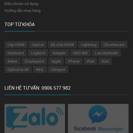
Điều khoản sử dụng
Hướng dẫn mua hàng
TOP TỪ KHÓA
Cáp HDMI
Optical
Bộ chia HDMI
Lightning
Chromecast
Keyboard
Logitech
Adapter
HDD WD
Loa bluetooth
Anker
Displayport
Apple
iPhone
iPad
VGA
Optical to AV
MHL
Slimport
LIÊN HỆ TƯ VẤN: 0906 577 982