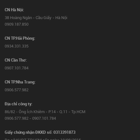
CN Hà Nội:
38 Hoàng Ngân - Cầu Giấy - Hà Nội
0909.187.850
CN TP.Hải Phòng:
0934.331.335
CN Cần Thơ:
0907.101.784
CN TP.Nha Trang:
0906.577.982
Địa chỉ công ty:
86/82 - Ông Ích Khiêm - P.14 - Q.11 - Tp.HCM
0906.577.982 - 0907.101.784
Giấy chứng nhận ĐKKD số: 0313391873