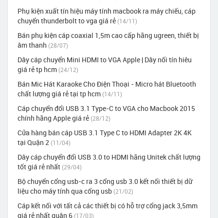
Phụ kiện xuất tín hiệu máy tính macbook ra máy chiếu, cáp
chuyển thunderbolt to vga giá rẻ
(14/11)
Bán phụ kiện cáp coaxial 1,5m cao cấp hãng ugreen, thiết bị
âm thanh
(28/07)
Dây cáp chuyển Mini HDMI to VGA Apple | Dây nối tín hiêu
giá rẻ tp hcm
(24/12)
Bán Mic Hát Karaoke Cho Điện Thoại - Micro hát Bluetooth
chất lượng giá rẻ tại tp hcm
(14/11)
Cáp chuyển đổi USB 3.1 Type-C to VGA cho Macbook 2015
chính hãng Apple giá rẻ
(28/12)
Cửa hàng bán cáp USB 3.1 Type C to HDMI Adapter 2K 4K
tại Quận 2
(11/04)
Dây cáp chuyển đổi USB 3.0 to HDMI hãng Unitek chất lượng
tốt giá rẻ nhất
(29/04)
Bộ chuyển cổng usb-c ra 3 cổng usb 3.0 kết nối thiết bị dữ
liệu cho máy tính qua cổng usb
(21/02)
Cáp kết nối với tất cả các thiết bị có hỗ trợ cổng jack 3,5mm
giá rẻ nhất quận 6
(17/03)