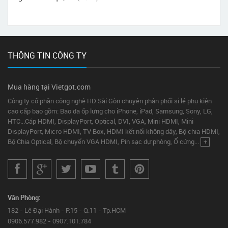
THÔNG TIN CÔNG TY
Mua hàng tại Vietgot.com
Công ty cổ phần công nghệ HD Sài Gòn chuyên phân phối sỉ lẻ phụ kiện
cao cấp bao gồm: Bao da ốp lưng cho iPhone, iPad, Samsung, Sony, LG,
HTC...Cáp HDMI, DisplayPort, Optical, DVI, VGA, Mini HDMI, Mini
DisplayPort, Micro HDMI, TV Box, HDMI kết nối không dây, Bộ chia HDMI,
Bộ Chia Optical, Bộ chuyển VGA HDMI, Pin sạc dự phòng, Ổ cứng...
+
Văn Phòng:
182 - Lê Đại Hành - P.15 - Q.11 - Tp.HCM
0906.577.982 - 0907.101.784