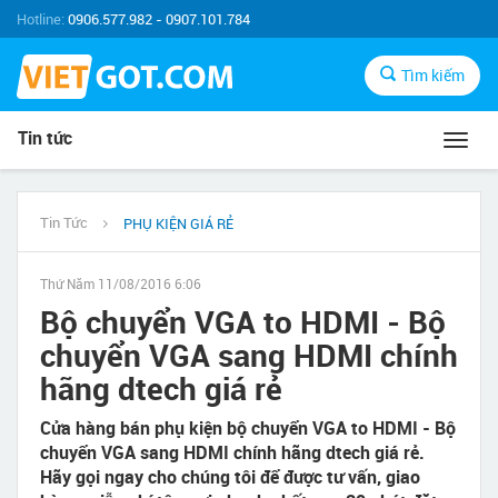
Hotline:
0906.577.982 - 0907.101.784
Tìm kiếm
Tin tức
Toggl
navig
Tin Tức
PHỤ KIỆN GIÁ RẺ
Thứ Năm 11/08/2016 6:06
Bộ chuyển VGA to HDMI - Bộ
chuyển VGA sang HDMI chính
hãng dtech giá rẻ
Cửa hàng bán phụ kiện bộ chuyển VGA to HDMI - Bộ
chuyển VGA sang HDMI chính hãng dtech giá rẻ.
Hãy gọi ngay cho chúng tôi để được tư vấn, giao