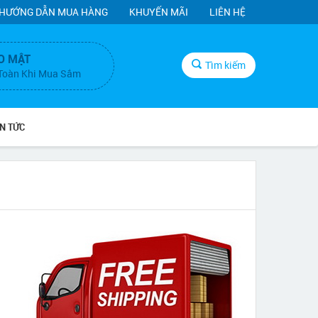
HƯỚNG DẪN MUA HÀNG
KHUYẾN MÃI
LIÊN HỆ
O MẬT
Tìm kiếm
Toàn Khi Mua Sắm
IN TỨC