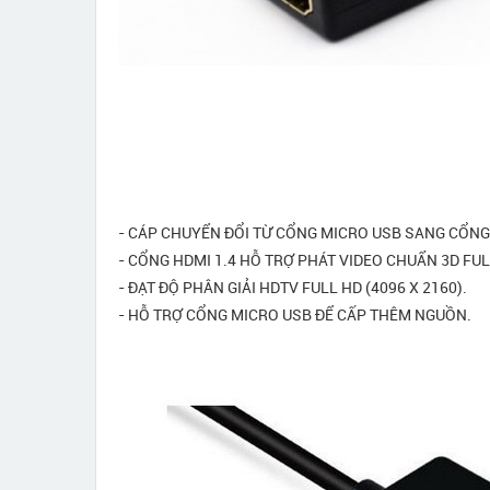
- CÁP CHUYỂN ĐỔI TỪ CỔNG MICRO USB SANG CỔNG
- CỔNG HDMI 1.4 HỖ TRỢ PHÁT VIDEO CHUẨN 3D FUL
- ĐẠT ĐỘ PHÂN GIẢI HDTV FULL HD (4096 X 2160).
- HỖ TRỢ CỔNG MICRO USB ĐỂ CẤP THÊM NGUỒN.