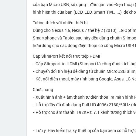
của bạn Micro USB, sử dụng 1 đầu gắn vào Điện thoại 
hình hiển thị của bạn (LCD, LED, Smart Tivi,.....) để ch
Tương thích với nhiều thiết bị
Dùng cho Nexus 4,5, Nexus 7 thế hệ 2 (2013), LG Optimu
Smartphone và Tablet sau này đều dùng chuẩn Slimport
hơn(dùng cho các dòng điện thoại có cổng Micro USB h
Cáp SlimPort kết nối trực tiếp HDMI
- Cáp Slimport to HDMI (Slimport là cổng được tích h
- Chuyển đổi tín hiệu dễ dàng từ chuẩn MicroUSB Sli
- Kết nối điện thoại, máy tính bảng Google, Asus, LG N
Chức năng
- Xuất hình ảnh + âm thanh từ điện thoại ra màn hình
- Hỗ trợ đầy đủ định dạng Full HD 4096x2160/50Hz (độ
- Hỗ trợ cho âm thanh: 192KHz, 7.1 kênh tương thích 
- Lưu ý: Hãy kiểm tra kỹ thiết bị của bạn xem có hỗ t