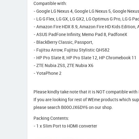
Compatible with:
- Google LG Nexus 4, Google LG Nexus 5, Google Nexus
- LG G Flex, LG GX, LG GX2, LG Optimus G Pro, LG G Pad
- Amazon Fire HDX 8.9, Amazon Fire HD Kids Edition,
- ASUS PadFone Infinity, Memo Pad 8, PadfoneX
- BlackBerry Classic, Passport,
- Fujitsu Arrow, Fujitsu Stylistic QH582
- HP Pro Slate 8, HP Pro Slate 12, HP Chromebook 11
- ZTE Nubia Z5S, ZTE Nubia X6
- YotaPhone 2
Please kindly take note that it is NOT compatible wi
If you are looking for rest of WEme products which 
please search B00OJX6DY6 on our shop.
Packing Contents:
- 1 x Slim Port to HDMI converter