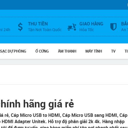
THU TIỀN
GIAO HÀNG
BẢ
hí 24h
Tận Nơi Toàn Quốc
Hỏa Tốc
An 
 SẠC DỰ PHÒNG
Ổ CỨNG
ÂM THANH
MÁY TÍNH
TV
T
nh hãng giá rẻ
iá rẻ, Cáp Micro USB to HDMI, Cáp Micro USB sang HDMI, Cáp
 HDMI Adapter Unitek. Hỗ trợ độ phân giải 2k 4k. Hàng nhập
 tôi để được tư vấn, giao hàng miễn phí tận nơi nhanh nhất sau