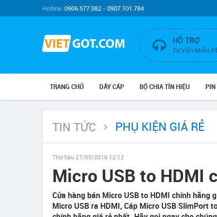
Hotline:
0906.577.982 - 0907.101.784
HỖ TRỢ
Tư Vấn Miễn P
TRANG CHỦ
DÂY CÁP
BỘ CHIA TÍN HIỆU
PIN
PHỤ KIỆN GIÁ RẺ
TIN TỨC
Thứ Sáu 27/05/2016 12:12
Micro USB to HDMI chí
Cửa hàng bán Micro USB to HDMI chính hãng g
Micro USB ra HDMI, Cáp Micro USB SlimPort to
chính hãng giá rẻ nhất. Hãy gọi ngay cho chúng