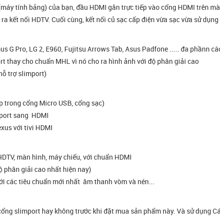
(máy tính bảng) của bạn, đầu HDMI gắn trực tiếp vào cổng HDMI trên m
o ra kết nối HDTV. Cuối cùng, kết nối củ sạc cấp điện vừa sạc vừa sử dụng 
s G Pro, LG 2, E960, Fujitsu Arrows Tab, Asus Padfone ..... đa phầnn cá
 thay cho chuẩn MHL vì nó cho ra hình ảnh với độ phân giải cao
ỗ trợ slimport)
ợp trong cổng Micro USB, cổng sạc)
mport sang HDMI
exus với tivi HDMI
 HDTV, màn hình, máy chiếu, với chuẩn HDMI
 phân giải cao nhất hiện nay)
với các tiêu chuẩn mới nhất âm thanh vòm và nén...
rợ cổng slimport hay không trước khi đặt mua sản phẩm này. Và sử dụng C