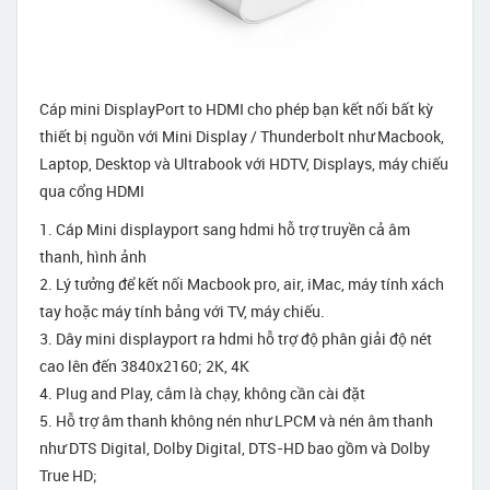
Cáp mini DisplayPort to HDMI cho phép bạn kết nối bất kỳ
thiết bị nguồn với Mini Display / Thunderbolt như Macbook,
Laptop, Desktop và Ultrabook với HDTV, Displays, máy chiếu
qua cổng HDMI
1. Cáp Mini displayport sang hdmi hỗ trợ truyền cả âm
thanh, hình ảnh
2. Lý tưởng để kết nối Macbook pro, air, iMac, máy tính xách
tay hoặc máy tính bảng với TV, máy chiếu.
3. Dây mini displayport ra hdmi hỗ trợ độ phân giải độ nét
cao lên đến 3840x2160; 2K, 4K
4. Plug and Play, cắm là chạy, không cần cài đặt
5. Hỗ trợ âm thanh không nén như LPCM và nén âm thanh
như DTS Digital, Dolby Digital, DTS-HD bao gồm và Dolby
True HD;