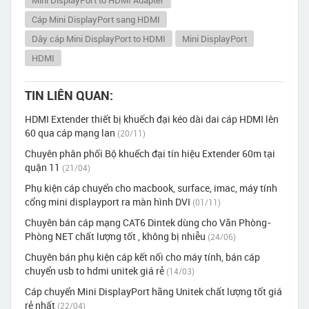
Cáp Mini DisplayPort sang HDMI
Dây cáp Mini DisplayPort to HDMI
Mini DisplayPort
HDMI
TIN LIÊN QUAN:
HDMI Extender thiết bị khuếch đại kéo dài dai cáp HDMI lên
60 qua cáp mạng lan
(20/11)
Chuyên phân phối Bộ khuếch đại tín hiệu Extender 60m tại
quận 11
(21/04)
Phụ kiện cáp chuyển cho macbook, surface, imac, máy tính
cổng mini displayport ra màn hình DVI
(01/11)
Chuyên bán cáp mạng CAT6 Dintek dùng cho Văn Phòng-
Phòng NET chất lượng tốt , không bị nhiễu
(24/06)
Chuyên bán phụ kiện cáp kết nối cho máy tính, bán cáp
chuyển usb to hdmi unitek giá rẻ
(14/03)
Cáp chuyển Mini DisplayPort hãng Unitek chất lượng tốt giá
rẻ nhất
(22/04)