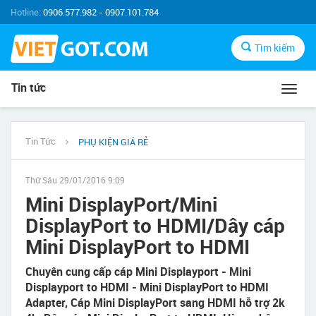
Hotline:
0906.577.982 - 0907.101.784
Tìm kiếm
Tin tức
Toggl
navig
Tin Tức
PHỤ KIỆN GIÁ RẺ
Thứ Sáu 29/01/2016 9:09
Mini DisplayPort/Mini
DisplayPort to HDMI/Dây cáp
Mini DisplayPort to HDMI
Chuyên cung cấp cáp Mini Displayport - Mini
Displayport to HDMI - Mini DisplayPort to HDMI
Adapter, Cáp Mini DisplayPort sang HDMI hỗ trợ 2k