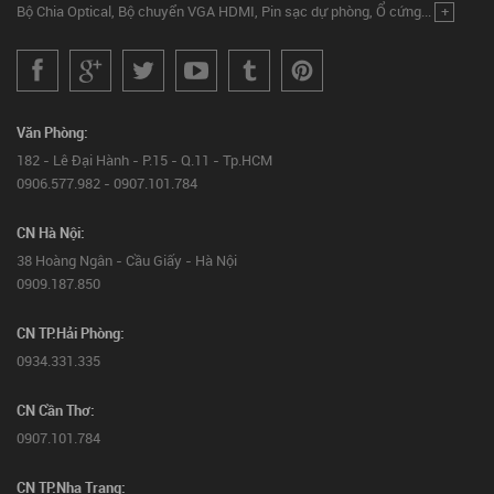
Bộ Chia Optical, Bộ chuyển VGA HDMI, Pin sạc dự phòng, Ổ cứng...
+
Văn Phòng:
182 - Lê Đại Hành - P.15 - Q.11 - Tp.HCM
0906.577.982 - 0907.101.784
CN Hà Nội:
38 Hoàng Ngân - Cầu Giấy - Hà Nội
0909.187.850
CN TP.Hải Phòng:
0934.331.335
CN Cần Thơ:
0907.101.784
CN TP.Nha Trang: