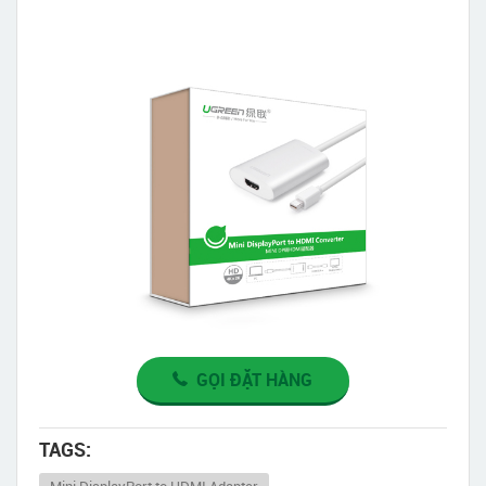
GỌI ĐẶT HÀNG
TAGS:
Mini DisplayPort to HDMI Adapter