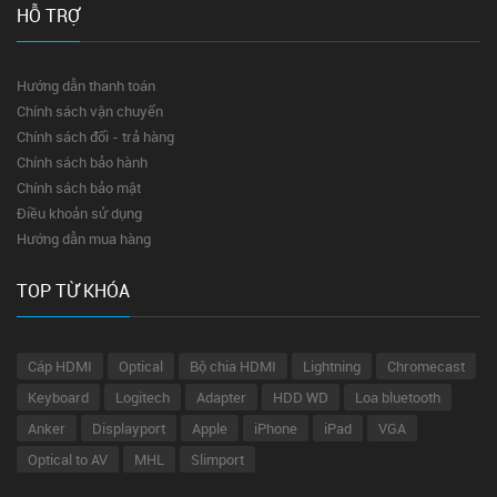
HỖ TRỢ
Hướng dẫn thanh toán
Chính sách vận chuyển
Chính sách đổi - trả hàng
Chính sách bảo hành
Chính sách bảo mật
Điều khoản sử dụng
Hướng dẫn mua hàng
TOP TỪ KHÓA
Cáp HDMI
Optical
Bộ chia HDMI
Lightning
Chromecast
Keyboard
Logitech
Adapter
HDD WD
Loa bluetooth
Anker
Displayport
Apple
iPhone
iPad
VGA
Optical to AV
MHL
Slimport