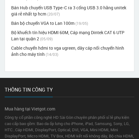
Bán Hub chuyển USB Type-C ra 3 cổng USB 3.0 hãng unitek
giá rẻ nhất tp hcm
(20/07)
Bán bộ chuyển VGA to Lan 100m
(19/05)
Bộ khuếch tín hiệu HDMI 60M, Cáp mạng Dintek CAT 6 UTP
Lan tại quận 2
(05/09)
Cable chuyển hdmi to vga ugreen, dây cáp nối chuyển hình
ảnh cho máy tính
(14/03)
THÔNG TIN CÔNG TY
Mua hàng tại Vietgot.com
Công ty cổ phần công nghệ HD Sài Gòn chuyên phân phối sỉ lẻ phụ kiện
cao cấp bao gồm: Bao da ốp lưng cho iPhone, iPad, Samsung, Sony, LG,
HTC...Cáp HDMI, DisplayPort, Optical, DVI, VGA, Mini HDMI, Mini
DisplayPort, Micro HDMI, TV Box, HDMI kết nối không dây, Bộ chia HDMI,