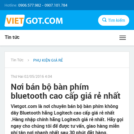
Hotline:
0906.577.982 - 0907.101.784
Tìm kiếm
Tin tức
Toggl
navig
Tin Tức
PHỤ KIỆN GIÁ RẺ
Thứ Hai 02/05/2016 4:04
Nơi bán bộ bàn phím
bluetooth cao cấp giá rẻ nhất
Vietgot.com là nơi chuyên bán bộ bàn phím không
dây Bluetooth hãng Logitech cao cấp giá rẻ nhất
.Hàng nhập chính hãng Logitech giá rẻ nhất. Hãy gọi
ngay cho chúng tôi để được tư vấn, giao hàng miễn
phí tận nơi nhanh nhất sau 30 phút đặt hàng.