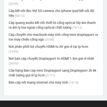
(20/05)
Cáp kết nối đọc thẻ SD camera cho iphone ipad kết nối dữ
liệu
(06/12)
Cáp quang audio kết nối thiết bị cổng optical lấy âm thanh
ra âm ly loa ngoài cổng optical chất lượng
(19/12)
Cáp chuyển cho macbook máy tính cổng mini displayport ra
tivi máy chiếu cổng vga
(25/09)
Nơi phân phối bộ chuyển HDMI to AV giá rẻ tại tp hcm
(23/05)
Nơi bán cáp chuyển Displayport to HDMI 1.8m giá rẻ nhất
(24/03)
Cửa hàng Bán cáp mini Displayport sang Displayport 2k 4k
chất lượng giá rẻ tp hcm
(21/11)
Bán cáp nối mạng internet cho máy tính
(19/10)