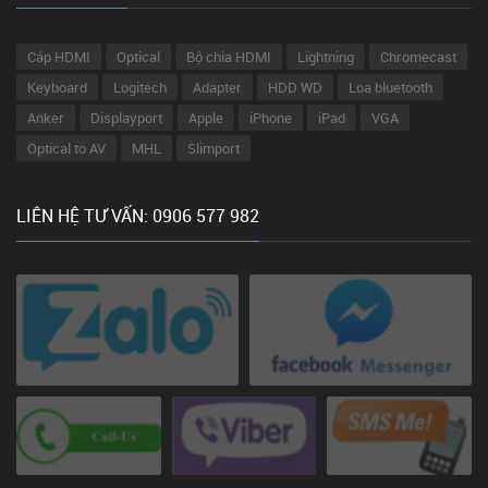
Cáp HDMI
Optical
Bộ chia HDMI
Lightning
Chromecast
Keyboard
Logitech
Adapter
HDD WD
Loa bluetooth
Anker
Displayport
Apple
iPhone
iPad
VGA
Optical to AV
MHL
Slimport
LIÊN HỆ TƯ VẤN: 0906 577 982