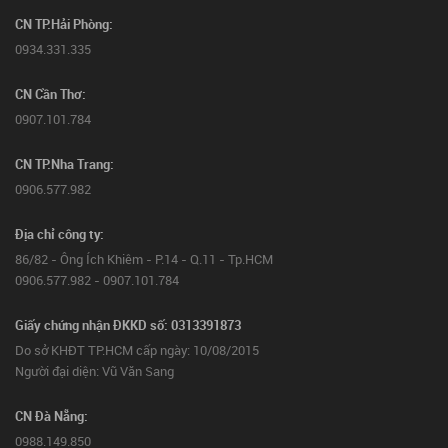
CN TP.Hải Phòng:
0934.331.335
CN Cần Thơ:
0907.101.784
CN TP.Nha Trang:
0906.577.982
Địa chỉ công ty:
86/82 - Ông Ích Khiêm - P.14 - Q.11 - Tp.HCM
0906.577.982 - 0907.101.784
Giấy chứng nhận ĐKKD số: 0313391873
Do sở KHĐT TP.HCM cấp ngày: 10/08/2015
Người đại diện: Vũ Văn Sang
CN Đà Nẵng:
0988.149.850