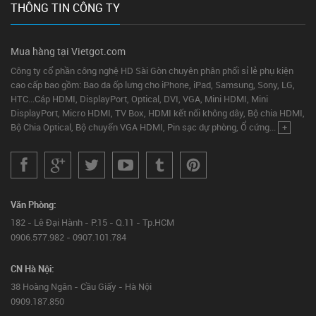
THÔNG TIN CÔNG TY
Mua hàng tại Vietgot.com
Công ty cổ phần công nghệ HD Sài Gòn chuyên phân phối sỉ lẻ phụ kiện
cao cấp bao gồm: Bao da ốp lưng cho iPhone, iPad, Samsung, Sony, LG,
HTC...Cáp HDMI, DisplayPort, Optical, DVI, VGA, Mini HDMI, Mini
DisplayPort, Micro HDMI, TV Box, HDMI kết nối không dây, Bộ chia HDMI,
Bộ Chia Optical, Bộ chuyển VGA HDMI, Pin sạc dự phòng, Ổ cứng...
+
Văn Phòng:
182 - Lê Đại Hành - P.15 - Q.11 - Tp.HCM
0906.577.982 - 0907.101.784
CN Hà Nội:
38 Hoàng Ngân - Cầu Giấy - Hà Nội
0909.187.850