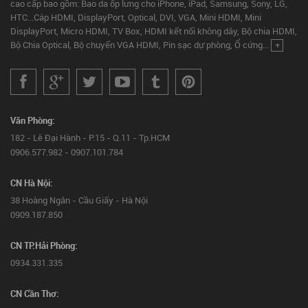
cao cấp bao gồm: Bao da ốp lưng cho iPhone, iPad, Samsung, Sony, LG,
HTC...Cáp HDMI, DisplayPort, Optical, DVI, VGA, Mini HDMI, Mini
DisplayPort, Micro HDMI, TV Box, HDMI kết nối không dây, Bộ chia HDMI,
Bộ Chia Optical, Bộ chuyển VGA HDMI, Pin sạc dự phòng, Ổ cứng...
+
Văn Phòng:
182 - Lê Đại Hành - P.15 - Q.11 - Tp.HCM
0906.577.982 - 0907.101.784
CN Hà Nội:
38 Hoàng Ngân - Cầu Giấy - Hà Nội
0909.187.850
CN TP.Hải Phòng:
0934.331.335
CN Cần Thơ: