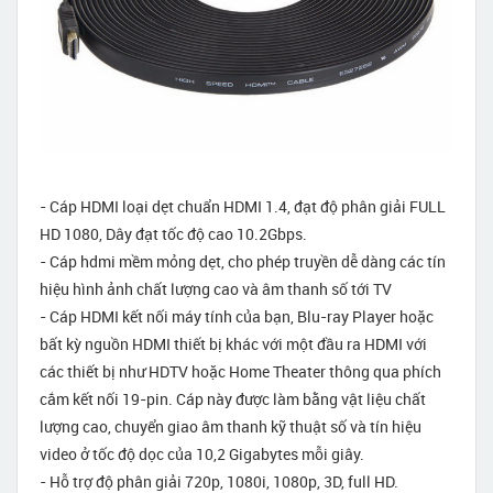
- Cáp HDMI loại dẹt chuẩn HDMI 1.4, đạt độ phân giải FULL
HD 1080, Dây đạt tốc độ cao 10.2Gbps.
- Cáp hdmi mềm mỏng dẹt, cho phép truyền dễ dàng các tín
hiệu hình ảnh chất lượng cao và âm thanh số tới TV
- Cáp HDMI kết nối máy tính của bạn, Blu-ray Player hoặc
bất kỳ nguồn HDMI thiết bị khác với một đầu ra HDMI với
các thiết bị như HDTV hoặc Home Theater thông qua phích
cắm kết nối 19-pin. Cáp này được làm bằng vật liệu chất
lượng cao, chuyển giao âm thanh kỹ thuật số và tín hiệu
video ở tốc độ dọc của 10,2 Gigabytes mỗi giây.
- Hỗ trợ độ phân giải 720p, 1080i, 1080p, 3D, full HD.