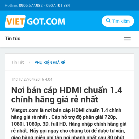
Hotline:
0906.577.982 - 0907.101.784
Tìm kiếm
Tin tức
Toggl
navig
Tin Tức
PHỤ KIỆN GIÁ RẺ
Thứ Tư 27/04/2016 4:04
Nơi bán cáp HDMI chuẩn 1.4
chính hãng giá rẻ nhất
Vietgot.com là nơi bán cáp HDMI chuẩn 1.4 chính
hãng giá rẻ nhất . Cáp hỗ trợ độ phân giải 720p,
1080i, 1080p, 3D, full HD. Hàng nhập chính hãng giá
rẻ nhất. Hãy gọi ngay cho chúng tôi để được tư vấn,
giao hàng miễn phí tận nơi nhanh nhất sau 30 phút