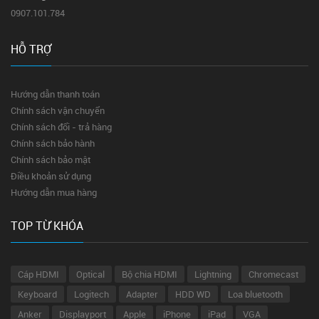
0907.101.784
HỖ TRỢ
Hướng dẫn thanh toán
Chính sách vận chuyển
Chính sách đổi - trả hàng
Chính sách bảo hành
Chính sách bảo mật
Điều khoản sử dụng
Hướng dẫn mua hàng
TOP TỪ KHÓA
Cáp HDMI
Optical
Bộ chia HDMI
Lightning
Chromecast
Keyboard
Logitech
Adapter
HDD WD
Loa bluetooth
Anker
Displayport
Apple
iPhone
iPad
VGA