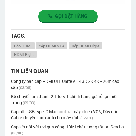
GỌI ĐẶT HÀNG
TAGS:
Cáp HDMI
cáp HDMI v1.4
Cáp HDMI Right
HDMI Right
TIN LIÊN QUAN:
Công ty bán cáp HDMI ULT Unite v1.4 3D 2K 4K - 20m cao
cấp
(03/05)
Bộ chuyển âm thanh 2.1 to 5.1 chính hãng giá rẻ tại miền
Trung
(09/03)
Cáp nối USB type-C Macbook ra máy chiếu VGA, Dây nối
Cable chuyển hình ảnh cho máy tính
(12/01)
Cáp kết nối với tivi qua cổng HDMI chất lượng tốt tại Sơn La
(06/06)