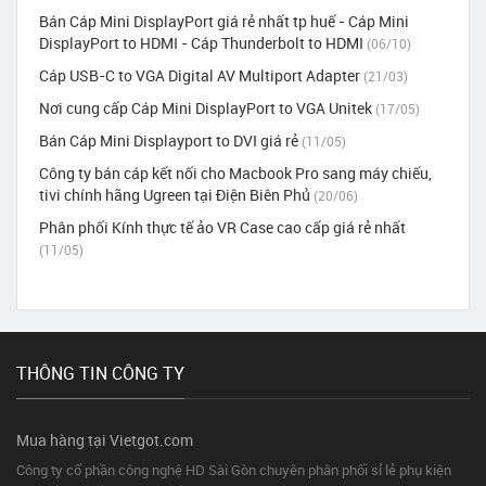
Bán Cáp Mini DisplayPort giá rẻ nhất tp huế - Cáp Mini
DisplayPort to HDMI - Cáp Thunderbolt to HDMI
(06/10)
Cáp USB-C to VGA Digital AV Multiport Adapter
(21/03)
Nơi cung cấp Cáp Mini DisplayPort to VGA Unitek
(17/05)
Bán Cáp Mini Displayport to DVI giá rẻ
(11/05)
Công ty bán cáp kết nối cho Macbook Pro sang máy chiếu,
tivi chính hãng Ugreen tại Điện Biên Phủ
(20/06)
Phân phối Kính thực tế ảo VR Case cao cấp giá rẻ nhất
(11/05)
THÔNG TIN CÔNG TY
Mua hàng tại Vietgot.com
Công ty cổ phần công nghệ HD Sài Gòn chuyên phân phối sỉ lẻ phụ kiện