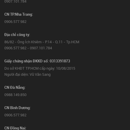
0907.101.784
CN TP.Nha Trang:
0906.577.982
Địa chỉ công ty:
86/82 - Ông Ích Khiêm - P.14 - Q.11 - Tp.HCM
0906.577.982 - 0907.101.784
Giấy chứng nhận ĐKKD số: 0313391873
Do sở KHĐT TP.HCM cấp ngày: 10/08/2015
Người đại diện: Vũ Văn Sang
CN Đà Nẵng:
0988.149.850
CN Bình Dương:
0906.577.982
CN Đồng Nai: