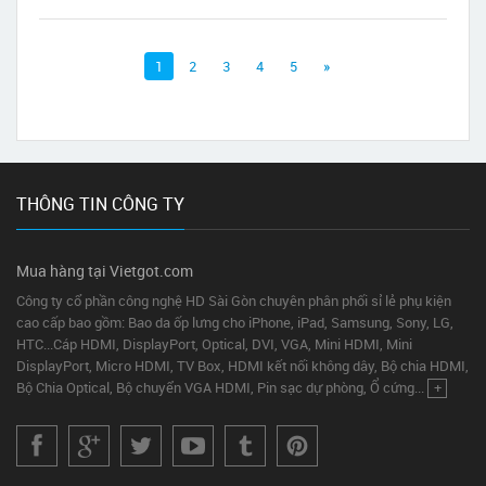
hàng.
1
2
3
4
5
»
THÔNG TIN CÔNG TY
Mua hàng tại Vietgot.com
Công ty cổ phần công nghệ HD Sài Gòn chuyên phân phối sỉ lẻ phụ kiện
cao cấp bao gồm: Bao da ốp lưng cho iPhone, iPad, Samsung, Sony, LG,
HTC...Cáp HDMI, DisplayPort, Optical, DVI, VGA, Mini HDMI, Mini
DisplayPort, Micro HDMI, TV Box, HDMI kết nối không dây, Bộ chia HDMI,
Bộ Chia Optical, Bộ chuyển VGA HDMI, Pin sạc dự phòng, Ổ cứng...
+