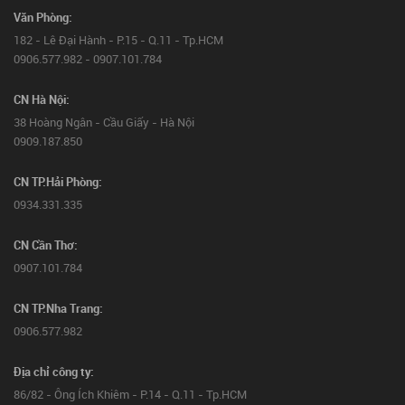
Văn Phòng:
182 - Lê Đại Hành - P.15 - Q.11 - Tp.HCM
0906.577.982 - 0907.101.784
CN Hà Nội:
38 Hoàng Ngân - Cầu Giấy - Hà Nội
0909.187.850
CN TP.Hải Phòng:
0934.331.335
CN Cần Thơ:
0907.101.784
CN TP.Nha Trang:
0906.577.982
Địa chỉ công ty:
86/82 - Ông Ích Khiêm - P.14 - Q.11 - Tp.HCM