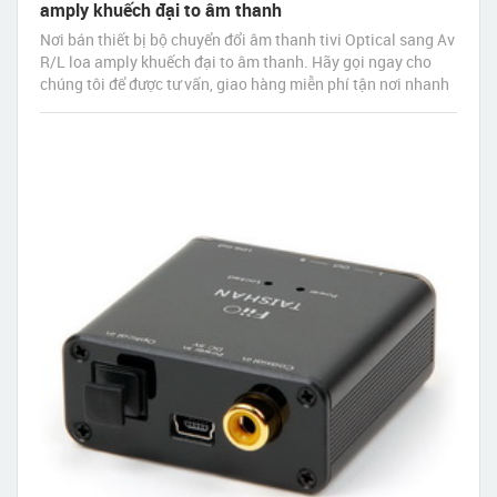
amply khuếch đại to âm thanh
Nơi bán thiết bị bộ chuyển đổi âm thanh tivi Optical sang Av
R/L loa amply khuếch đại to âm thanh. Hãy gọi ngay cho
chúng tôi để được tư vấn, giao hàng miễn phí tận nơi nhanh
nhất sau 30 phút đặt hàng.