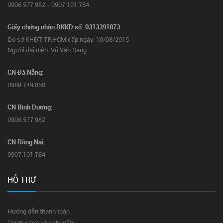
0906.577.982 - 0907.101.784
Giấy chứng nhận ĐKKD số: 0313391873
Do sở KHĐT TP.HCM cấp ngày: 10/08/2015
Người đại diện: Vũ Văn Sang
CN Đà Nẵng:
0988.149.850
CN Bình Dương:
0906.577.982
CN Đồng Nai:
0907.101.784
HỖ TRỢ
Hướng dẫn thanh toán
Chính sách vận chuyển