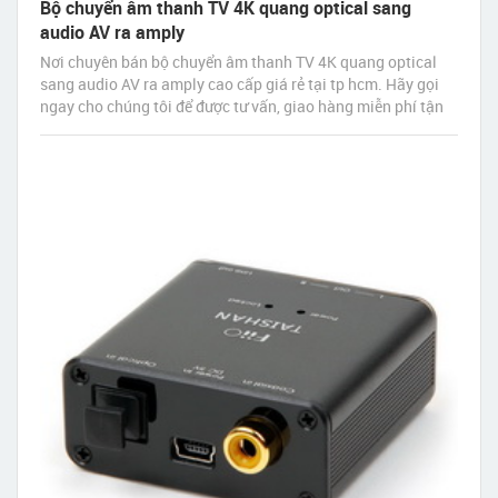
Bộ chuyển âm thanh TV 4K quang optical sang
audio AV ra amply
Nơi chuyên bán bộ chuyển âm thanh TV 4K quang optical
sang audio AV ra amply cao cấp giá rẻ tại tp hcm. Hãy gọi
ngay cho chúng tôi để được tư vấn, giao hàng miễn phí tận
nơi nhanh nhất sau 30 phút đặt hàng.