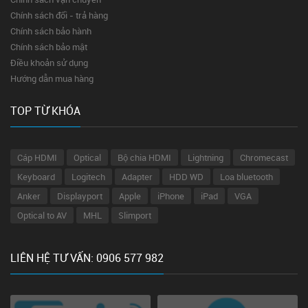
Chính sách đổi - trả hàng
Chính sách bảo hành
Chính sách bảo mật
Điều khoản sử dụng
Hướng dẫn mua hàng
TOP TỪ KHÓA
Cáp HDMI
Optical
Bộ chia HDMI
Lightning
Chromecast
Keyboard
Logitech
Adapter
HDD WD
Loa bluetooth
Anker
Displayport
Apple
iPhone
iPad
VGA
Optical to AV
MHL
Slimport
LIÊN HỆ TƯ VẤN: 0906 577 982