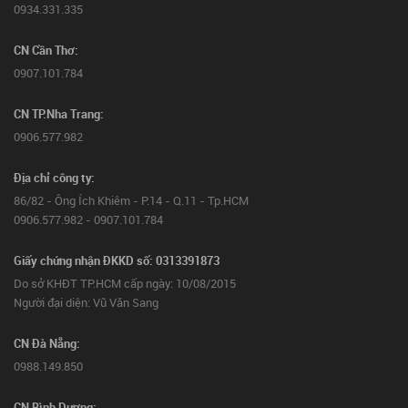
0934.331.335
CN Cần Thơ:
0907.101.784
CN TP.Nha Trang:
0906.577.982
Địa chỉ công ty:
86/82 - Ông Ích Khiêm - P.14 - Q.11 - Tp.HCM
0906.577.982 - 0907.101.784
Giấy chứng nhận ĐKKD số: 0313391873
Do sở KHĐT TP.HCM cấp ngày: 10/08/2015
Người đại diện: Vũ Văn Sang
CN Đà Nẵng:
0988.149.850
CN Bình Dương: