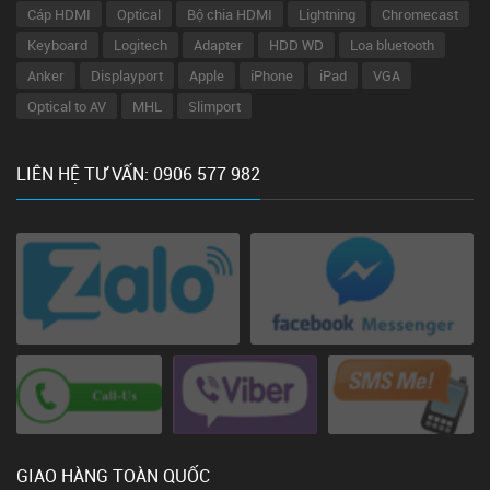
Cáp HDMI
Optical
Bộ chia HDMI
Lightning
Chromecast
Keyboard
Logitech
Adapter
HDD WD
Loa bluetooth
Anker
Displayport
Apple
iPhone
iPad
VGA
Optical to AV
MHL
Slimport
LIÊN HỆ TƯ VẤN: 0906 577 982
GIAO HÀNG TOÀN QUỐC