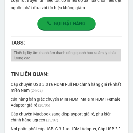
Loại Tốt truyền tín hiệu tốt, có nhiều độ dài lựa chọn nếu đặt
nguồn phát ở xa với tín hiệu không giảm.
GỌI ĐẶT HÀNG
TAGS:
Thiết bị lấy âm thanh âm thanh cổng quanh học ra âm ly chất
lượng cao
TIN LIÊN QUAN:
Cáp chuyển USB 3.0 ra HDMI Full HD chính hãng giá rẻ nhất
miền Nam
(24/02)
cửa hàng bán giắc chuyển Mini HDMI Male ra HDMI Female
Adaptor giá rẻ
(20/05)
Cáp chuyển Macbook sang displayport giá rẻ, phụ kiện
chính hãng ugreen
(25/07)
Nơi phân phối cáp USB-C 3.1 to HDMI Adapter, Cáp USB 3.1