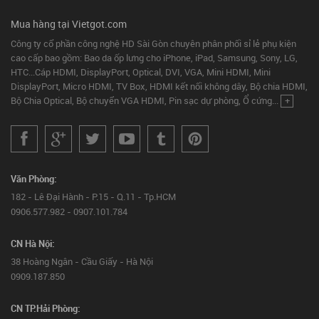
Mua hàng tại Vietgot.com
Công ty cổ phần công nghệ HD Sài Gòn chuyên phân phối sỉ lẻ phụ kiện
cao cấp bao gồm: Bao da ốp lưng cho iPhone, iPad, Samsung, Sony, LG,
HTC...Cáp HDMI, DisplayPort, Optical, DVI, VGA, Mini HDMI, Mini
DisplayPort, Micro HDMI, TV Box, HDMI kết nối không dây, Bộ chia HDMI,
Bộ Chia Optical, Bộ chuyển VGA HDMI, Pin sạc dự phòng, Ổ cứng...
+
Văn Phòng:
182 - Lê Đại Hành - P.15 - Q.11 - Tp.HCM
0906.577.982 - 0907.101.784
CN Hà Nội:
38 Hoàng Ngân - Cầu Giấy - Hà Nội
0909.187.850
CN TP.Hải Phòng: