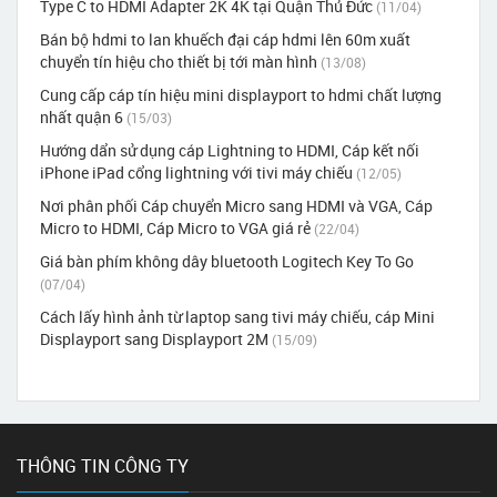
Type C to HDMI Adapter 2K 4K tại Quận Thủ Đức
(11/04)
Bán bộ hdmi to lan khuếch đại cáp hdmi lên 60m xuất
chuyển tín hiệu cho thiết bị tới màn hình
(13/08)
Cung cấp cáp tín hiệu mini displayport to hdmi chất lượng
nhất quận 6
(15/03)
Hướng dẩn sử dụng cáp Lightning to HDMI, Cáp kết nối
iPhone iPad cổng lightning với tivi máy chiếu
(12/05)
Nơi phân phối Cáp chuyển Micro sang HDMI và VGA, Cáp
Micro to HDMI, Cáp Micro to VGA giá rẻ
(22/04)
Giá bàn phím không dây bluetooth Logitech Key To Go
(07/04)
Cách lấy hình ảnh từ laptop sang tivi máy chiếu, cáp Mini
Displayport sang Displayport 2M
(15/09)
THÔNG TIN CÔNG TY