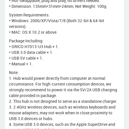
* Hot-swappable, plug and play, no drivers needed.
* Dimension: 135mm*31mm*24mm; Net Weight: 100g.
System Requirements:
* Windows: 2000/XP/Vista/7/8 (Both 32-bit & 64-bit
versions).
* MAC: OS X 10.2 or above.
Package Including:
* ORICO H7013-U3 Hub × 1.
* USB 3.0 data cable × 1.
* USB 5V cable × 1.
* Manual × 1.
Note:
1. Hub would power directly from computer at normal
circumstance. For high-current consumption devices, we
strongly recommend to power it via the 5V/2A USB charging
cable provided in package.
2. This hub is not designed to serve as a standalone charger.
3. 2.4GHz wireless devices, such as wireless keyboards and
mouse adapters, may not work when in close proximity to
USB 3.0 devices or hubs.
4. Some USB 3.0 devices, such as the Apple SuperDrive and