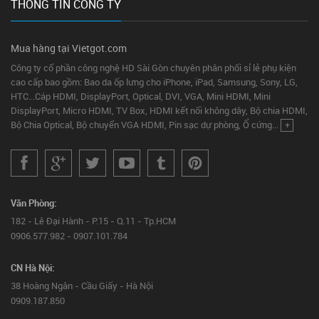
THÔNG TIN CÔNG TY
Mua hàng tại Vietgot.com
Công ty cổ phần công nghệ HD Sài Gòn chuyên phân phối sỉ lẻ phụ kiện
cao cấp bao gồm: Bao da ốp lưng cho iPhone, iPad, Samsung, Sony, LG,
HTC...Cáp HDMI, DisplayPort, Optical, DVI, VGA, Mini HDMI, Mini
DisplayPort, Micro HDMI, TV Box, HDMI kết nối không dây, Bộ chia HDMI,
Bộ Chia Optical, Bộ chuyển VGA HDMI, Pin sạc dự phòng, Ổ cứng...
+
Văn Phòng:
182 - Lê Đại Hành - P.15 - Q.11 - Tp.HCM
0906.577.982 - 0907.101.784
CN Hà Nội:
38 Hoàng Ngân - Cầu Giấy - Hà Nội
0909.187.850