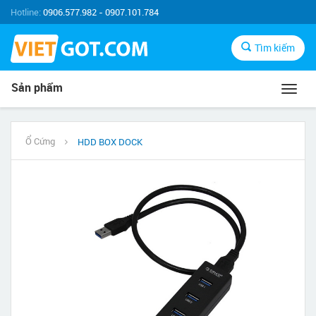
Hotline:
0906.577.982 - 0907.101.784
Tìm kiếm
Sản phẩm
Toggl
navig
Ổ Cứng
HDD BOX DOCK