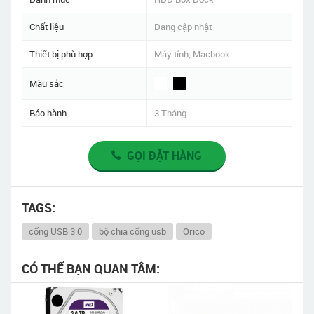
Chất liệu
Đang cập nhật
Thiết bị phù hợp
Máy tính, Macbook
Màu sắc
Bảo hành
3 Tháng
GỌI ĐẶT HÀNG
TAGS:
cổng USB 3.0
bộ chia cổng usb
Orico
CÓ THỂ BẠN QUAN TÂM: