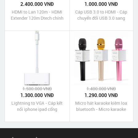
2.400.000 VNĐ
1.000.000 VNĐ
HDMI to Lan 120m - HDMI
Cáp USB 3.0 to HDMI - Cáp
Extender 120m Dtech chính
chuyển đổi USB 3.0 sang
hãng giá rẻ nhất
HDMI Unitek chính hãng giá
rẻ nhất
1.500.000 VNĐ
1.400.000 VNĐ
1.300.000 VNĐ
1.290.000 VNĐ
Lightning to VGA - Cáp kết
Micro hát karaoke kiêm loa
nối iphone ipad cổng
bluetooth - Micro karaoke
lightning với máy chiếu
bluetooth Q9 chính hãng giá
rẻ