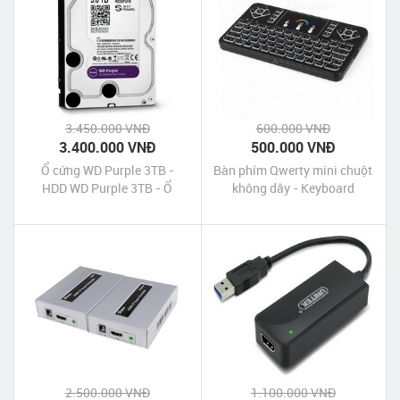
3.450.000 VNĐ
600.000 VNĐ
3.400.000 VNĐ
500.000 VNĐ
Ổ cứng WD Purple 3TB -
Bàn phím Qwerty mini chuột
HDD WD Purple 3TB - Ổ
không dây - Keyboard
cứng gắn trong 3TB
Mouse Touchpad Mini Q9
2.500.000 VNĐ
1.100.000 VNĐ