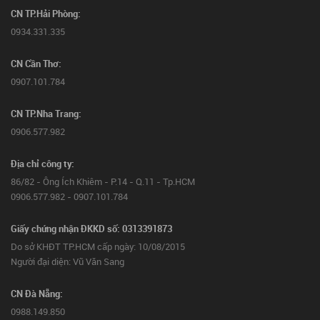
CN TP.Hải Phòng:
0934.331.335
CN Cần Thơ:
0907.101.784
CN TP.Nha Trang:
0906.577.982
Địa chỉ công ty:
86/82 - Ông Ích Khiêm - P.14 - Q.11 - Tp.HCM
0906.577.982 - 0907.101.784
Giấy chứng nhận ĐKKD số: 0313391873
Do sở KHĐT TP.HCM cấp ngày: 10/08/2015
Người đại diện: Vũ Văn Sang
CN Đà Nẵng:
0988.149.850