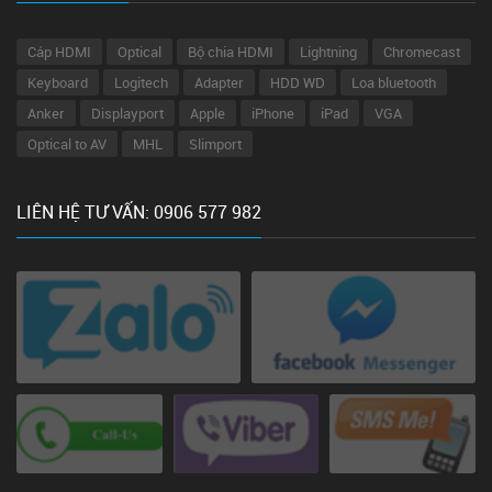
Cáp HDMI
Optical
Bộ chia HDMI
Lightning
Chromecast
Keyboard
Logitech
Adapter
HDD WD
Loa bluetooth
Anker
Displayport
Apple
iPhone
iPad
VGA
Optical to AV
MHL
Slimport
LIÊN HỆ TƯ VẤN: 0906 577 982