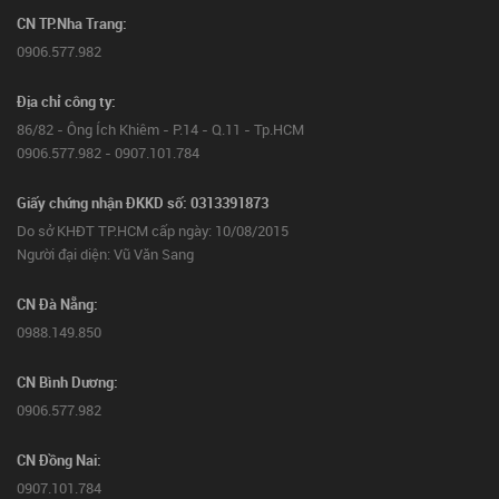
CN TP.Nha Trang:
0906.577.982
Địa chỉ công ty:
86/82 - Ông Ích Khiêm - P.14 - Q.11 - Tp.HCM
0906.577.982 - 0907.101.784
Giấy chứng nhận ĐKKD số: 0313391873
Do sở KHĐT TP.HCM cấp ngày: 10/08/2015
Người đại diện: Vũ Văn Sang
CN Đà Nẵng:
0988.149.850
CN Bình Dương:
0906.577.982
CN Đồng Nai:
0907.101.784