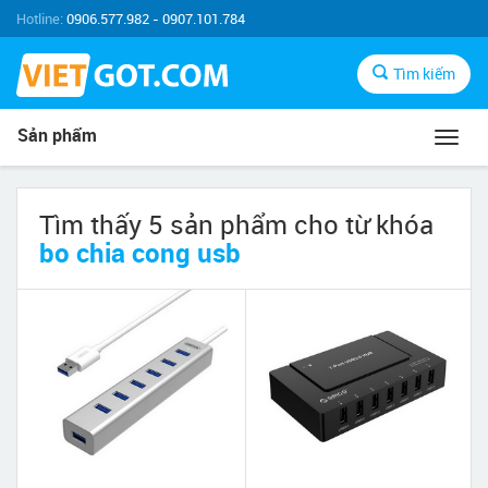
Hotline:
0906.577.982 - 0907.101.784
Tìm kiếm
Sản phẩm
Toggl
navig
Tìm thấy 5 sản phẩm cho từ khóa
bo chia cong usb