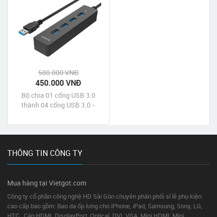
500.000 VNĐ
450.000 VNĐ
Bộ chia 01 cổng USB 3.0
thành 04 cổng USB 3.0 -
ORICO W8PH4
THÔNG TIN CÔNG TY
Mua hàng tại Vietgot.com
Công ty cổ phần công nghệ HD Sài Gòn chuyên phân phối sỉ lẻ phụ kiện
cao cấp bao gồm: Bao da ốp lưng cho iPhone, iPad, Samsung, Sony, LG,
HTC...Cáp HDMI, DisplayPort, Optical, DVI, VGA, Mini HDMI, Mini