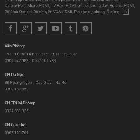
DisplayPort, Micro HDMI, TV Box, HDMI kết nối không dây, Bộ chia HDMI,
Bộ Chia Optical, Bộ chuyển VGA HDMI, Pin sạc dự phòng, Ổ cứng...
+
Văn Phòng:
182 - Lê Đại Hành - P.15 - Q.11 - Tp.HCM
0906.577.982 - 0907.101.784
CN Hà Nội:
38 Hoàng Ngân - Cầu Giấy - Hà Nội
0909.187.850
CN TP.Hải Phòng:
0934.331.335
CN Cần Thơ:
0907.101.784