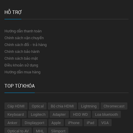
HỖ TRỢ
Hướng dẫn thanh toán
Chính sách vận chuyển
Chính sách đổi - trả hàng
Chính sách bảo hành
Chính sách bảo mật
Điều khoản sử dụng
Hướng dẫn mua hàng
TOP TỪ KHÓA
Cáp HDMI
Optical
Bộ chia HDMI
Lightning
Chromecast
Keyboard
Logitech
Adapter
HDD WD
Loa bluetooth
Anker
Displayport
Apple
iPhone
iPad
VGA
Optical to AV
MHL
Slimport