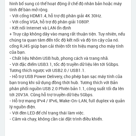
hình bổ sung có thể hoạt động ở chế độ nhân bản hoặc máy
tính để bàn mở rộng.
- Với cổng HDMI1.4, hỗ trợ độ phân giải 4K 30Hz.
- Với cổng VGA, hỗ trợ độ phân giải 1080P.
- Kết nối Internet và LAN ổn định
+ Truy cập không dây vào mạng rất thuận tiện. Tuy nhiên, nếu
chúng ta quan tâm đến tốc độ kết nối và độ tin cậy của nó.
cổng RJ45 giúp bạn cải thiện tốt tín hiệu mạng cho máy tính
của bạn.
- Chất liệu Nhôm USB hub, phong cách và trang nhã.
- Với đặc điểm USB3.1, tốc độ truyền dữ liệu lên tới 5Gbps.
Tương thích ngược với USB2.0 / USB1.1.
- Hỗ trợ USB Power Delivery, cho phép bạn sạc máy tính của
bạn trong khi sử dụng đồng thời hub. Tương thích với Bản
phân phối nguồn USB 2.0 Phiên bản 1.1, công suất tối đa lên
tới 20V3A. Cũng hỗ trợ truyền dữ liệu 5Gbps.
- Hỗ trợ mạng IPv4 / IPv6, Wake-On-LAN, full duplex và quản
lý nguồn điện.
- Với đèn LED để chỉ trạng thái làm việc.
- Cắm và chạy, không cần cài đặt trình điều khiển.