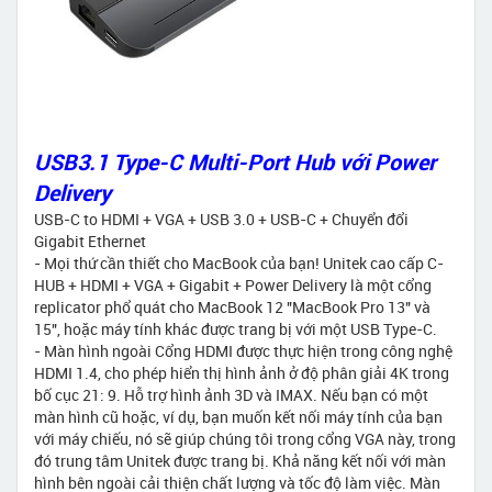
USB3.1 Type-C Multi-Port Hub với Power
Delivery
USB-C to HDMI + VGA + USB 3.0 + USB-C + Chuyển đổi
Gigabit Ethernet
- Mọi thứ cần thiết cho MacBook của bạn! Unitek cao cấp C-
HUB + HDMI + VGA + Gigabit + Power Delivery là một cổng
replicator phổ quát cho MacBook 12 "MacBook Pro 13" và
15", hoặc máy tính khác được trang bị với một USB Type-C.
- Màn hình ngoài Cổng HDMI được thực hiện trong công nghệ
HDMI 1.4, cho phép hiển thị hình ảnh ở độ phân giải 4K trong
bố cục 21: 9. Hỗ trợ hình ảnh 3D và IMAX. Nếu bạn có một
màn hình cũ hoặc, ví dụ, bạn muốn kết nối máy tính của bạn
với máy chiếu, nó sẽ giúp chúng tôi trong cổng VGA này, trong
đó trung tâm Unitek được trang bị. Khả năng kết nối với màn
hình bên ngoài cải thiện chất lượng và tốc độ làm việc. Màn