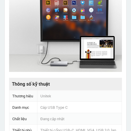
Thông số kỹ thuật
Thương hiệu
Unitek
Danh mục
Cáp USB Type C
Chất liệu
Đang cập nhật
Thiết bị phù
Thiết bị cổng USB-C, HDMI, VGA, USB 3.0, lan