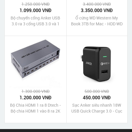
1.250.000 VNĐ
3.400.000 VNĐ
1.099.000 VNĐ
3.350.000 VNĐ
Bộ chuyển cổng Anker USB
Ổ cứng WD Western My
3.0 ra 3 cổng USB 3.0 và 1
Book 3TB for Mac - HDD WD
cổng mạng Lan Ethernet -
Western My Book 3TB
Anker USB 3.0 to 3-Port
USB 3.0 Hub with Ethernet
Adapter
1.300.000 VNĐ
500.000 VNĐ
1.200.000 VNĐ
450.000 VNĐ
Bộ Chia HDMI 1 ra 8 Dtech -
Sạc Anker siêu nhanh 18W
Bộ chia HDMI 1 vào 8 ra 2K
USB Quick Charge 3.0 - Cục
4K - HDMI Splitter 1 in 8 out
sạc Anker Quick Charge 3.0
Dtech 4K 2K chính hãng giá
PowerPort+1
rẻ