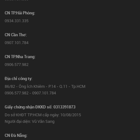
CN TP.Hải Phòng:
0934.331.335
CN Cần Thơ:
0907.101.784
CN TP.Nha Trang:
0906.577.982
Địa chỉ công ty:
86/82 - Ông Ích Khiêm - P.14 - Q.11 - Tp.HCM
0906.577.982 - 0907.101.784
Giấy chứng nhận ĐKKD số: 0313391873
Do sở KHĐT TP.HCM cấp ngày: 10/08/2015
Người đại diện: Vũ Văn Sang
CN Đà Nẵng: