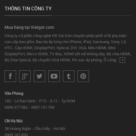
THÔNG TIN CÔNG TY
Mua hàng tại Vietgot.com
Công ty cổ phần công nghệ HD Sài Gòn chuyên phân phối sỉ lẻ phụ kiện
cao cấp bao gồm: Bao da ốp lưng cho iPhone, iPad, Samsung, Sony, LG,
HTC...Cáp HDMI, DisplayPort, Optical, DVI, VGA, Mini HDMI, Mini
DisplayPort, Micro HDMI, TV Box, HDMI kết nối không dây, Bộ chia HDMI,
Bộ Chia Optical, Bộ chuyển VGA HDMI, Pin sạc dự phòng, Ổ cứng...
+
Văn Phòng:
182 - Lê Đại Hành - P.15 - Q.11 - Tp.HCM
0906.577.982 - 0907.101.784
CN Hà Nội:
38 Hoàng Ngân - Cầu Giấy - Hà Nội
0909.187.850