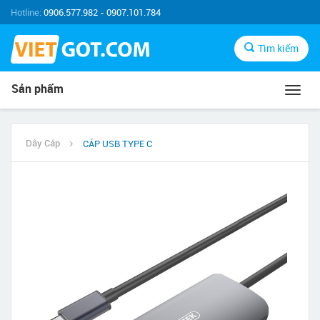
Hotline:
0906.577.982 - 0907.101.784
Tìm kiếm
Sản phẩm
Toggl
navig
Dây Cáp
CÁP USB TYPE C