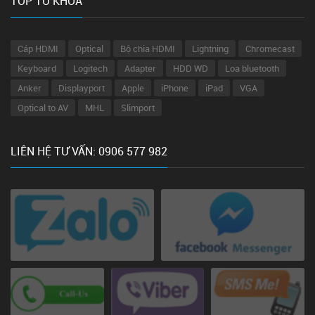
TOP TỪ KHÓA
Cáp HDMI
Optical
Bộ chia HDMI
Lightning
Chromecast
Keyboard
Logitech
Adapter
HDD WD
Loa bluetooth
Anker
Displayport
Apple
iPhone
iPad
VGA
Optical to AV
MHL
Slimport
LIÊN HỆ TƯ VẤN: 0906 577 982