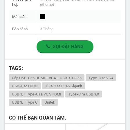
hợp
ethernet
Màu sắc
Bảo hành
3 Tháng
GỌI ĐẶT HÀNG
TAGS:
Cáp USB-C to HDMI + VGA + USB 3.0 + lan
Type-C ra VGA
USB-C to HDMI
USB-C ra RJ45 Gigabit
USB 3.1 Type-C ra VGA HDMI
Type-C ra USB 3.0
USB 3.1 Type C
Unitek
CÓ THỂ BẠN QUAN TÂM: