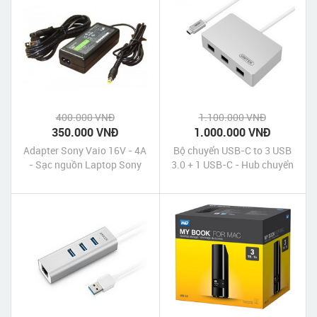
400.000 VNĐ
1.100.000 VNĐ
350.000 VNĐ
1.000.000 VNĐ
Adapter Sony Vaio 16V - 4A
Bộ chuyển USB-C to 3 USB
- Sạc nguồn Laptop Sony
3.0 + 1 USB-C - Hub chuyển
Vaio 16V - 4A
USB Type-C ra 3 cổng USB
3.0 và 1 cổng USB Type-C